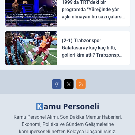
1999'da TRT'deki bir
programda "Yüreğinde yâr
aşkı olmayan bu sazı çalarsa
tingirdatır" sözünü söyleyen
halk ozanı hangisidir?
(2-1) Trabzonspor
Galatasaray kaç kaç bitti,
golleri kim attı? Trabzonspor
Galatasaray maç özeti ve
golleri!
Kamu Personel Alımı, Son Dakika Memur Haberleri,
Ekonomi, Politika ve Gündem Gelişmelerine
kamupersoneli.net'ten Kolayca Ulaşabilirsiniz.