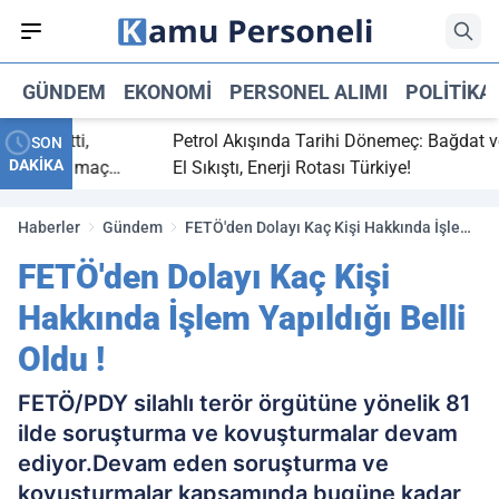
GÜNDEM
EKONOMI
PERSONEL ALIMI
POLITIKA
ç bitti,
Petrol Akışında Tarihi Dönemeç: Bağdat ve Er
SON
DAKİKA
tasaray maç
El Sıkıştı, Enerji Rotası Türkiye!
Haberler
Gündem
FETÖ'den Dolayı Kaç Kişi Hakkında İşlem
Yapıldığı Belli Oldu !
FETÖ'den Dolayı Kaç Kişi
Hakkında İşlem Yapıldığı Belli
Oldu !
FETÖ/PDY silahlı terör örgütüne yönelik 81
ilde soruşturma ve kovuşturmalar devam
ediyor.Devam eden soruşturma ve
kovuşturmalar kapsamında bugüne kadar