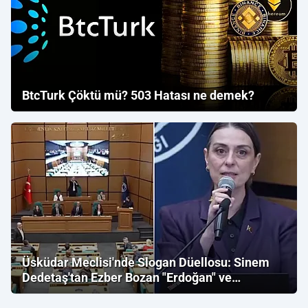
BtcTurk Çöktü mü? 503 Hatası ne demek?
Üsküdar Meclisi'nde Slogan Düellosu: Sinem
Dedetaş'tan Ezber Bozan "Erdoğan" ve
"İmamoğlu" Çıkışı!