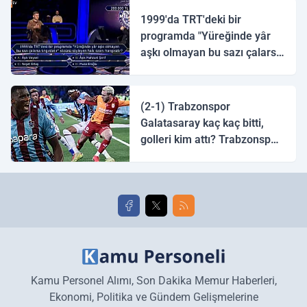
1999'da TRT'deki bir
programda "Yüreğinde yâr
aşkı olmayan bu sazı çalarsa
tingirdatır" sözünü söyleyen
halk ozanı hangisidir?
(2-1) Trabzonspor
Galatasaray kaç kaç bitti,
golleri kim attı? Trabzonspor
Galatasaray maç özeti ve
golleri!
Kamu Personel Alımı, Son Dakika Memur Haberleri,
Ekonomi, Politika ve Gündem Gelişmelerine