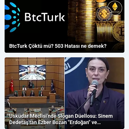
BtcTurk Çöktü mü? 503 Hatası ne demek?
Üsküdar Meclisi'nde Slogan Düellosu: Sinem
Dedetaş'tan Ezber Bozan "Erdoğan" ve
"İmamoğlu" Çıkışı!