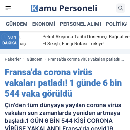
GÜNDEM
EKONOMI
PERSONEL ALIMI
POLITIKA
ç bitti,
Petrol Akışında Tarihi Dönemeç: Bağdat ve Erb
SON
DAKİKA
asaray maç
El Sıkıştı, Enerji Rotası Türkiye!
Haberler
Gündem
Fransa'da corona virüs vakaları patladı! 1
günde 6 bin 544 vaka görüldü
Fransa'da corona virüs
vakaları patladı! 1 günde 6 bin
544 vaka görüldü
Çin'den tüm dünyaya yayılan corona virüs
vakaları son zamanlarda yeniden artmaya
başladı.1 GÜN 6 BİN 544 KİŞİ CORONA
VİRÜSE YAKALANDI Fransa'da covid19