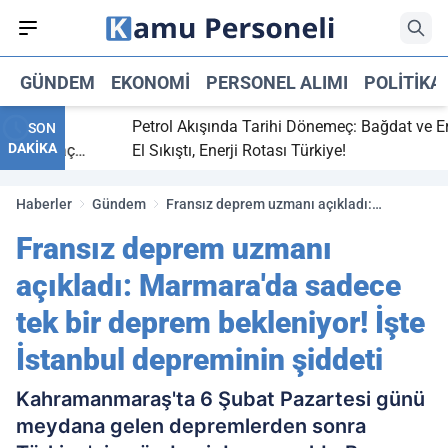
GÜNDEM
EKONOMI
PERSONEL ALIMI
POLITIKA
itti,
Petrol Akışında Tarihi Dönemeç: Bağdat ve Erbil
SON
DAKİKA
aray maç
El Sıkıştı, Enerji Rotası Türkiye!
Haberler
Gündem
Fransız deprem uzmanı açıkladı:
Marmara'da sadece tek bir deprem
Fransız deprem uzmanı
bekleniyor! İşte İstanbul depreminin
şiddeti
açıkladı: Marmara'da sadece
tek bir deprem bekleniyor! İşte
İstanbul depreminin şiddeti
Kahramanmaraş'ta 6 Şubat Pazartesi günü
meydana gelen depremlerden sonra