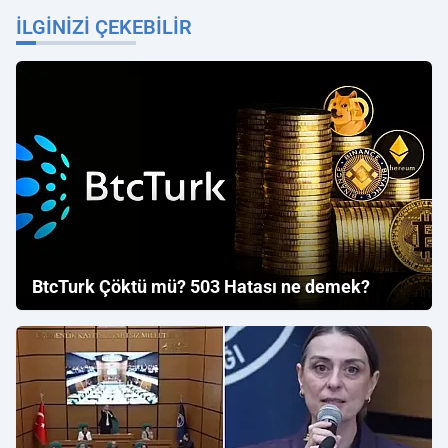
İLGINIZI ÇEKEBILIR
BtcTurk Çöktü mü? 503 Hatası ne demek?