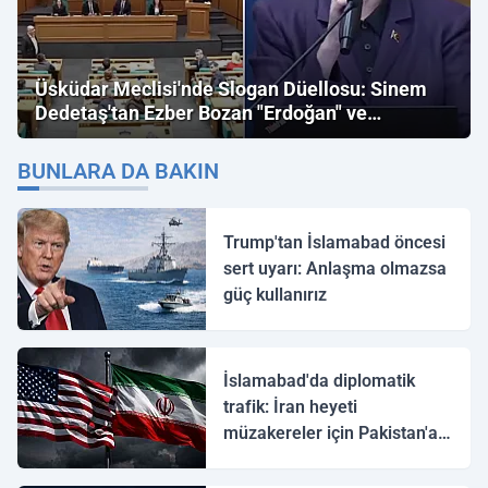
Üsküdar Meclisi'nde Slogan Düellosu: Sinem
Dedetaş'tan Ezber Bozan "Erdoğan" ve
"İmamoğlu" Çıkışı!
BUNLARA DA BAKIN
Trump'tan İslamabad öncesi
sert uyarı: Anlaşma olmazsa
güç kullanırız
İslamabad'da diplomatik
trafik: İran heyeti
müzakereler için Pakistan'a
ulaştı