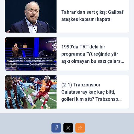
Tahran’dan sert çıkış: Galibaf
ateşkes kapısını kapattı
1999'da TRT'deki bir
programda "Yüreğinde yâr
aşkı olmayan bu sazı çalarsa
tingirdatır" sözünü söyleyen
halk ozanı hangisidir?
(2-1) Trabzonspor
Galatasaray kaç kaç bitti,
golleri kim attı? Trabzonspor
Galatasaray maç özeti ve
golleri!