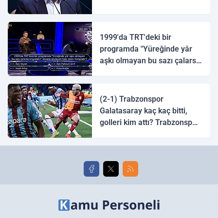
1999'da TRT'deki bir
programda "Yüreğinde yâr
aşkı olmayan bu sazı çalarsa
tingirdatır" sözünü söyleyen
halk ozanı hangisidir?
(2-1) Trabzonspor
Galatasaray kaç kaç bitti,
golleri kim attı? Trabzonspor
Galatasaray maç özeti ve
golleri!