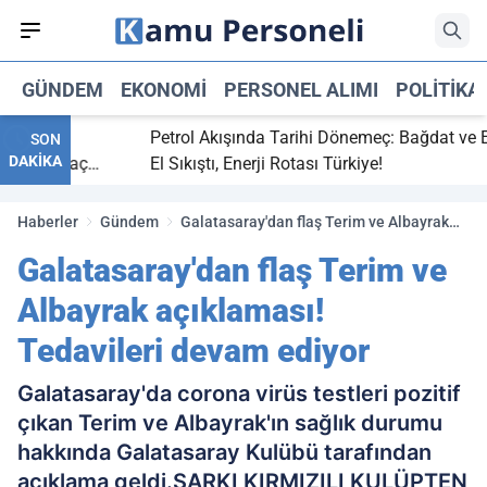
GÜNDEM
EKONOMI
PERSONEL ALIMI
POLITIKA
 bitti,
Petrol Akışında Tarihi Dönemeç: Bağdat ve Erbi
SON
DAKİKA
saray maç
El Sıkıştı, Enerji Rotası Türkiye!
Haberler
Gündem
Galatasaray'dan flaş Terim ve Albayrak
açıklaması! Tedavileri devam ediyor
Galatasaray'dan flaş Terim ve
Albayrak açıklaması!
Tedavileri devam ediyor
Galatasaray'da corona virüs testleri pozitif
çıkan Terim ve Albayrak'ın sağlık durumu
hakkında Galatasaray Kulübü tarafından
açıklama geldi.SARKI KIRMIZILI KULÜPTEN