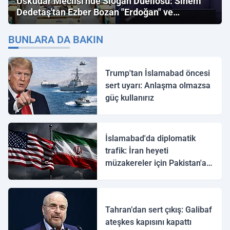
Üsküdar Meclisi'nde Slogan Düellosu: Sinem
Dedetaş'tan Ezber Bozan "Erdoğan" ve
"İmamoğlu" Çıkışı!
BUNLARA DA BAKIN
Trump'tan İslamabad öncesi
sert uyarı: Anlaşma olmazsa
güç kullanırız
İslamabad'da diplomatik
trafik: İran heyeti
müzakereler için Pakistan'a
ulaştı
Tahran’dan sert çıkış: Galibaf
ateşkes kapısını kapattı