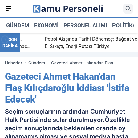
GÜNDEM
EKONOMI
PERSONEL ALIMI
POLITIKA
bitti,
Petrol Akışında Tarihi Dönemeç: Bağdat ve Erbi
SON
DAKİKA
aray maç
El Sıkıştı, Enerji Rotası Türkiye!
Haberler
Gündem
Gazeteci Ahmet Hakan'dan Flaş
Kılıçdaroğlu İddiası 'İstifa Edecek'
Gazeteci Ahmet Hakan'dan
Flaş Kılıçdaroğlu İddiası 'İstifa
Edecek'
Seçim sonuçlarının ardından Cumhuriyet
Halk Partisi'nde sular durulmuyor.Özellikle
seçim sonuçlarında beklenilen oranda oy
alınamamış olması ve sosyal medya başta