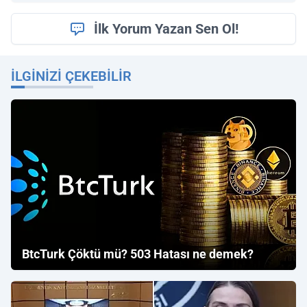
İlk Yorum Yazan Sen Ol!
İLGINIZI ÇEKEBILIR
BtcTurk Çöktü mü? 503 Hatası ne demek?