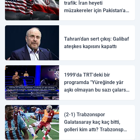
trafik: İran heyeti
müzakereler için Pakistan'a
ulaştı
Tahran’dan sert çıkış: Galibaf
ateşkes kapısını kapattı
1999'da TRT'deki bir
programda "Yüreğinde yâr
aşkı olmayan bu sazı çalarsa
tingirdatır" sözünü söyleyen
halk ozanı hangisidir?
(2-1) Trabzonspor
Galatasaray kaç kaç bitti,
golleri kim attı? Trabzonspor
Galatasaray maç özeti ve