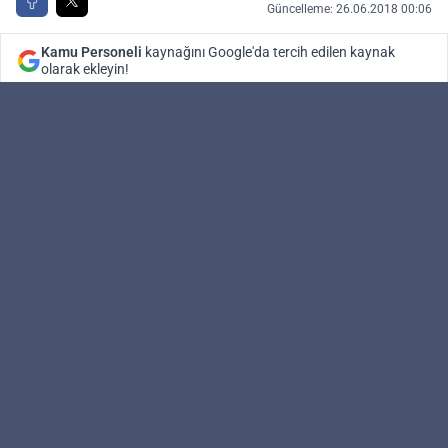
Güncelleme: 26.06.2018 00:06
Kamu Personeli
kaynağını Google'da tercih edilen kaynak
olarak ekleyin!
Kamu Personeli
Editör
Kamupersoneli.net olarak siz okuyucularımıza,