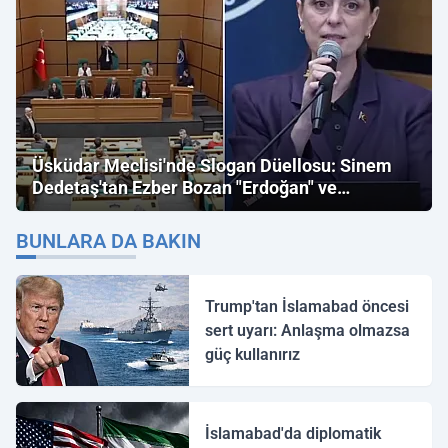
Üsküdar Meclisi'nde Slogan Düellosu: Sinem
Dedetaş'tan Ezber Bozan "Erdoğan" ve
"İmamoğlu" Çıkışı!
BUNLARA DA BAKIN
Trump'tan İslamabad öncesi
sert uyarı: Anlaşma olmazsa
güç kullanırız
İslamabad'da diplomatik