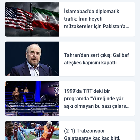
İslamabad'da diplomatik
trafik: İran heyeti
müzakereler için Pakistan'a
ulaştı
Tahran’dan sert çıkış: Galibaf
ateşkes kapısını kapattı
1999'da TRT'deki bir
programda "Yüreğinde yâr
aşkı olmayan bu sazı çalarsa
tingirdatır" sözünü söyleyen
halk ozanı hangisidir?
(2-1) Trabzonspor
Galatasaray kaç kaç bitti,