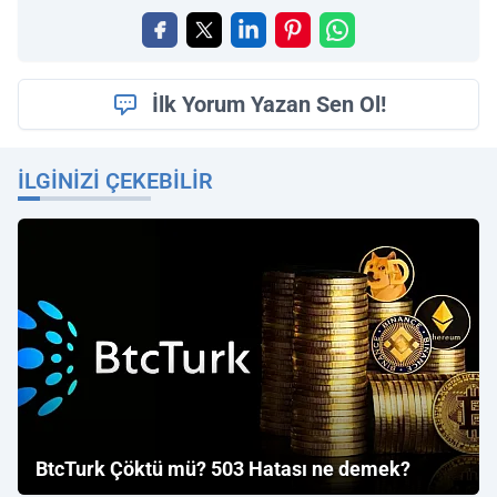
İlk Yorum Yazan Sen Ol!
İLGINIZI ÇEKEBILIR
BtcTurk Çöktü mü? 503 Hatası ne demek?