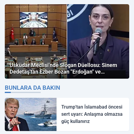
Üsküdar Meclisi'nde Slogan Düellosu: Sinem
Dedetaş'tan Ezber Bozan "Erdoğan" ve
"İmamoğlu" Çıkışı!
BUNLARA DA BAKIN
Trump'tan İslamabad öncesi
sert uyarı: Anlaşma olmazsa
güç kullanırız