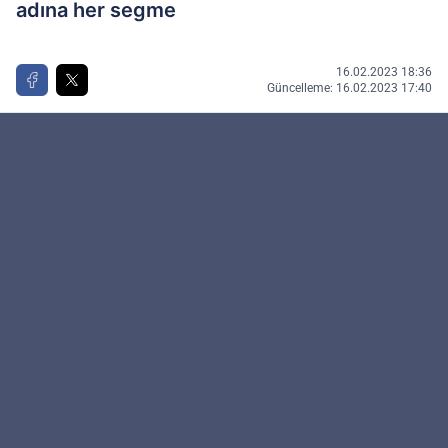
adına her segme
16.02.2023 18:36
Güncelleme: 16.02.2023 17:40
Kamu Personeli
kaynağını Google'da tercih edilen kaynak
olarak ekleyin!
Kamu Personeli