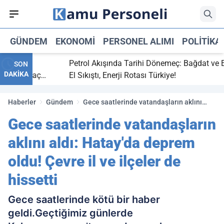
GÜNDEM
EKONOMI
PERSONEL ALIMI
POLITIKA
itti,
Petrol Akışında Tarihi Dönemeç: Bağdat ve Erbil
SON
DAKİKA
aray maç
El Sıkıştı, Enerji Rotası Türkiye!
Haberler
Gündem
Gece saatlerinde vatandaşların aklını
aldı: Hatay'da deprem oldu! Çevre il ve
Gece saatlerinde vatandaşların
ilçeler de hissetti
aklını aldı: Hatay'da deprem
oldu! Çevre il ve ilçeler de
hissetti
Gece saatlerinde kötü bir haber
geldi.Geçtiğimiz günlerde