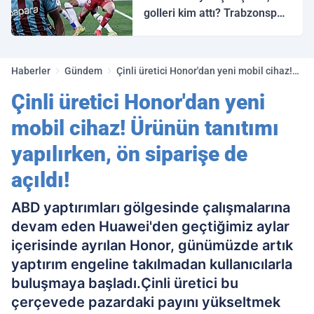
golleri kim attı? Trabzonspor
Galatasaray maç özeti ve
golleri!
Haberler
Gündem
Çinli üretici Honor'dan yeni mobil cihaz!
Ürünün tanıtımı yapılırken, ön siparişe de
Çinli üretici Honor'dan yeni
açıldı!
mobil cihaz! Ürünün tanıtımı
yapılırken, ön siparişe de
açıldı!
ABD yaptırımları gölgesinde çalışmalarına
devam eden Huawei'den geçtiğimiz aylar
içerisinde ayrılan Honor, günümüzde artık
yaptırım engeline takılmadan kullanıcılarla
buluşmaya başladı.Çinli üretici bu
çerçevede pazardaki payını yükseltmek