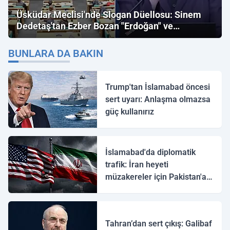
Üsküdar Meclisi'nde Slogan Düellosu: Sinem
Dedetaş'tan Ezber Bozan "Erdoğan" ve
"İmamoğlu" Çıkışı!
BUNLARA DA BAKIN
Trump'tan İslamabad öncesi
sert uyarı: Anlaşma olmazsa
güç kullanırız
İslamabad'da diplomatik
trafik: İran heyeti
müzakereler için Pakistan'a
ulaştı
Tahran’dan sert çıkış: Galibaf