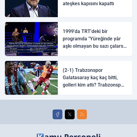
ateşkes kapısını kapattı
1999'da TRT'deki bir
programda "Yüreğinde yâr
aşkı olmayan bu sazı çalarsa
tingirdatır" sözünü söyleyen
halk ozanı hangisidir?
(2-1) Trabzonspor
Galatasaray kaç kaç bitti,
golleri kim attı? Trabzonspor
Galatasaray maç özeti ve
golleri!