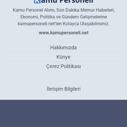
Kamu Personel Alımı, Son Dakika Memur Haberleri,
Ekonomi, Politika ve Gündem Gelişmelerine
kamupersoneli.net'ten Kolayca Ulaşabilirsiniz.
www.kamupersoneli.net
Hakkımızda
Künye
Çerez Politikası
İletişim Bilgileri
Geceye depremle uyandılar! Kandilli Rasathanesi resmen duyurdu:
Şiddetli deprem oldu! İşte merkez üssü ve şiddeti - Gündem