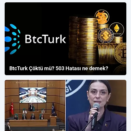
BtcTurk Çöktü mü? 503 Hatası ne demek?