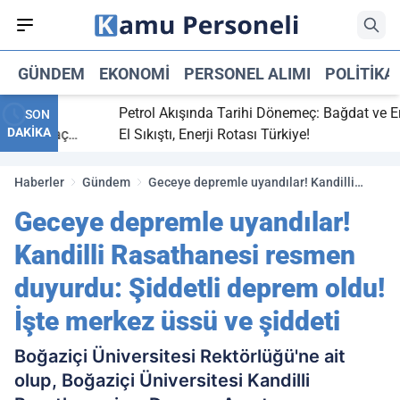
GÜNDEM
EKONOMI
PERSONEL ALIMI
POLITIKA
bitti,
Petrol Akışında Tarihi Dönemeç: Bağdat ve Erbil
SON
DAKİKA
aray maç
El Sıkıştı, Enerji Rotası Türkiye!
Haberler
Gündem
Geceye depremle uyandılar! Kandilli
Rasathanesi resmen duyurdu: Şiddetli
Geceye depremle uyandılar!
deprem oldu! İşte merkez üssü ve şiddeti
Kandilli Rasathanesi resmen
duyurdu: Şiddetli deprem oldu!
İşte merkez üssü ve şiddeti
Boğaziçi Üniversitesi Rektörlüğü'ne ait
olup, Boğaziçi Üniversitesi Kandilli