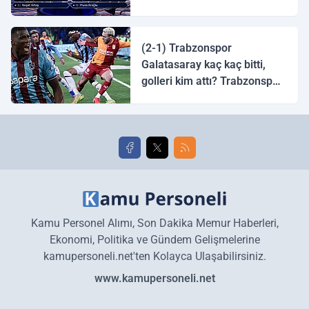
tingirdatır" sözünü söyleyen
halk ozanı hangisidir?
(2-1) Trabzonspor
Galatasaray kaç kaç bitti,
golleri kim attı? Trabzonspor
Galatasaray maç özeti ve
golleri!
Kamu Personel Alımı, Son Dakika Memur Haberleri,
Ekonomi, Politika ve Gündem Gelişmelerine
kamupersoneli.net'ten Kolayca Ulaşabilirsiniz.
www.kamupersoneli.net