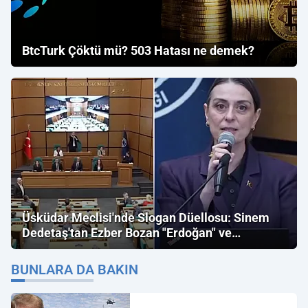
BtcTurk Çöktü mü? 503 Hatası ne demek?
Üsküdar Meclisi'nde Slogan Düellosu: Sinem
Dedetaş'tan Ezber Bozan "Erdoğan" ve
"İmamoğlu" Çıkışı!
BUNLARA DA BAKIN