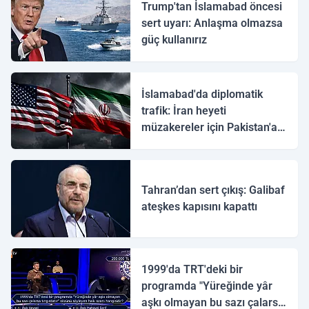
Trump'tan İslamabad öncesi
sert uyarı: Anlaşma olmazsa
güç kullanırız
İslamabad'da diplomatik
trafik: İran heyeti
müzakereler için Pakistan'a
ulaştı
Tahran’dan sert çıkış: Galibaf
ateşkes kapısını kapattı
1999'da TRT'deki bir
programda "Yüreğinde yâr
aşkı olmayan bu sazı çalarsa