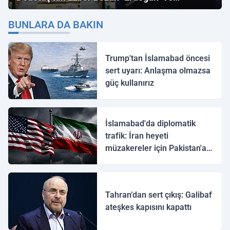
"İmamoğlu" Çıkışı!
BUNLARA DA BAKIN
Trump'tan İslamabad öncesi
sert uyarı: Anlaşma olmazsa
güç kullanırız
İslamabad'da diplomatik
trafik: İran heyeti
müzakereler için Pakistan'a
ulaştı
Tahran’dan sert çıkış: Galibaf
ateşkes kapısını kapattı