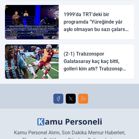
1999'da TRT'deki bir
programda "Yüreğinde yâr
aşkı olmayan bu sazı çalarsa
tingirdatır" sözünü söyleyen
halk ozanı hangisidir?
(2-1) Trabzonspor
Galatasaray kaç kaç bitti,
golleri kim attı? Trabzonspor
Galatasaray maç özeti ve
golleri!
Kamu Personel Alımı, Son Dakika Memur Haberleri,