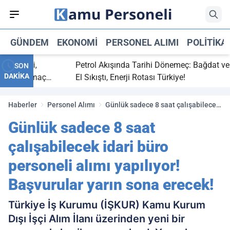
GÜNDEM
EKONOMI
PERSONEL ALIMI
POLITIKA
 bitti,
Petrol Akışında Tarihi Dönemeç: Bağdat ve Erb
SON
DAKİKA
asaray maç
El Sıkıştı, Enerji Rotası Türkiye!
Haberler
Personel Alımı
Günlük sadece 8 saat çalışabilecek
idari büro personeli alımı yapılıyor!
Günlük sadece 8 saat
Başvurular yarın sona erecek!
çalışabilecek idari büro
personeli alımı yapılıyor!
Başvurular yarın sona erecek!
Türkiye İş Kurumu (İŞKUR) Kamu Kurum
Dışı İşçi Alım İlanı üzerinden yeni bir