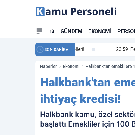
GÜNDEM
EKONOMI
PERSON
ay maç özeti ve golleri!
23:59
Petrol Akışında Tar
SON DAKİKA
Haberler
Ekonomi
Halkbank'tan emeklilere 10
Halkbank'tan emek
ihtiyaç kredisi!
Halkbank kamu, özel sektör 
başlattı.Emekliler için 100 