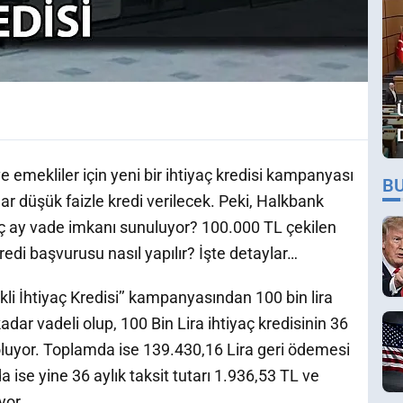
e emekliler için yeni bir ihtiyaç kredisi kampanyası
B
dar düşük faizle kredi verilecek. Peki, Halkbank
Kaç ay vade imkanı sunuluyor? 100.000 TL çekilen
redi başvurusu nasıl yapılır? İşte detaylar…
i İhtiyaç Kredisi’’ kampanyasından 100 bin lira
 kadar vadeli olup, 100 Bin Lira ihtiyaç kredisinin 36
L oluyor. Toplamda ise 139.430,16 Lira geri ödemesi
da ise yine 36 aylık taksit tutarı 1.936,53 TL ve
yor.