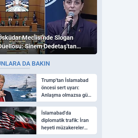
Üsküdar Meclisi'nde Slogan
Düellosu: Sinem Dedetaş'tan
Ezber Bozan "Erdoğan" ve
UNLARA DA BAKIN
"İmamoğlu" Çıkışı!
Trump'tan İslamabad
öncesi sert uyarı:
Anlaşma olmazsa güç
kullanırız
İslamabad'da
diplomatik trafik: İran
heyeti müzakereler
için Pakistan'a ulaştı