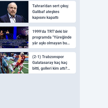
Tahran’dan sert çıkış:
Galibaf ateşkes
kapısını kapattı
1999'da TRT'deki bir
programda "Yüreğinde
yâr aşkı olmayan bu
sazı çalarsa tingirdatır"
sözünü söyleyen halk
(2-1) Trabzonspor
ozanı hangisidir?
Galatasaray kaç kaç
bitti, golleri kim attı?
Trabzonspor
Galatasaray maç özeti
ve golleri!