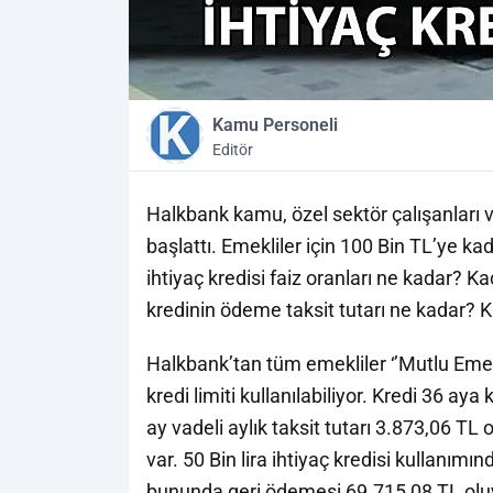
Kamu Personeli
Editör
Halkbank kamu, özel sektör çalışanları v
başlattı. Emekliler için 100 Bin TL’ye ka
ihtiyaç kredisi faiz oranları ne kadar? 
kredinin ödeme taksit tutarı ne kadar? K
Halkbank’tan tüm emekliler ‘’Mutlu Emekl
kredi limiti kullanılabiliyor. Kredi 36 aya
ay vadeli aylık taksit tutarı 3.873,06 T
var. 50 Bin lira ihtiyaç kredisi kullanımın
bununda geri ödemesi 69.715,08 TL olu