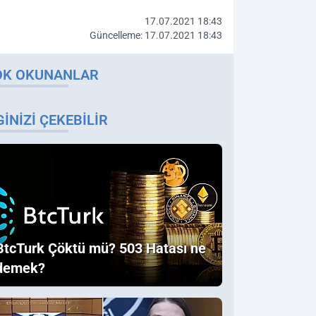
17.07.2021 18:43
Güncelleme: 17.07.2021 18:43
OK OKUNANLAR
GINIZI ÇEKEBILIR
BtcTurk Çöktü mü? 503 Hatası ne
demek?