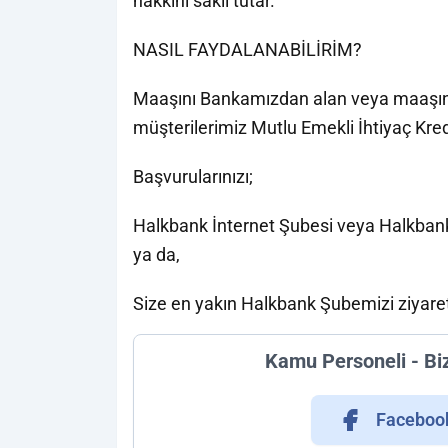
hakkını saklı tutar.
NASIL FAYDALANABİLİRİM?
Maaşını Bankamızdan alan veya maaşın
müşterilerimiz Mutlu Emekli İhtiyaç Kre
Başvurularınızı;
Halkbank İnternet Şubesi veya Halkbank
ya da,
Size en yakın Halkbank Şubemizi ziyaret 
Kamu Personeli - Bi
Faceboo