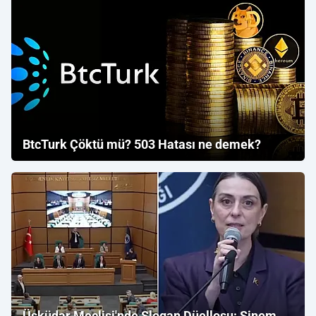
BtcTurk Çöktü mü? 503 Hatası ne demek?
Üsküdar Meclisi'nde Slogan Düellosu: Sinem