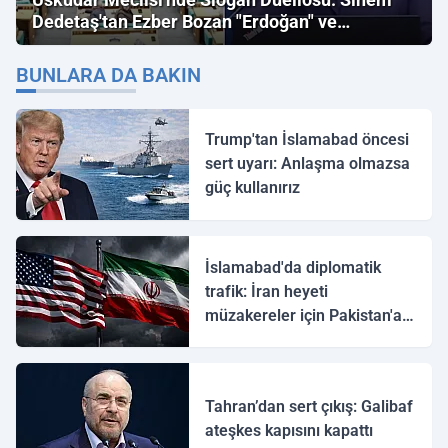
Dedetaş'tan Ezber Bozan "Erdoğan" ve
"İmamoğlu" Çıkışı!
BUNLARA DA BAKIN
Trump'tan İslamabad öncesi
sert uyarı: Anlaşma olmazsa
güç kullanırız
İslamabad'da diplomatik
trafik: İran heyeti
müzakereler için Pakistan'a
ulaştı
Tahran’dan sert çıkış: Galibaf
ateşkes kapısını kapattı