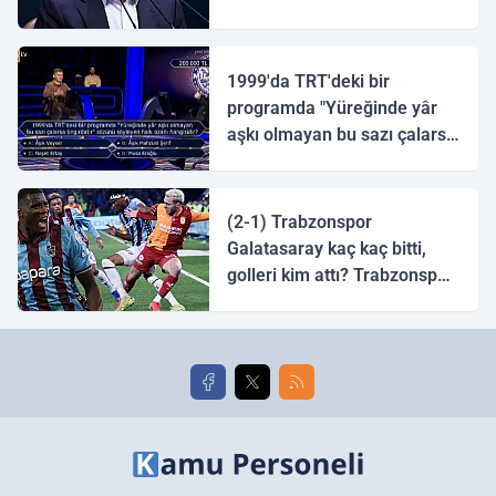
1999'da TRT'deki bir
programda "Yüreğinde yâr
aşkı olmayan bu sazı çalarsa
tingirdatır" sözünü söyleyen
halk ozanı hangisidir?
(2-1) Trabzonspor
Galatasaray kaç kaç bitti,
golleri kim attı? Trabzonspor
Galatasaray maç özeti ve
golleri!