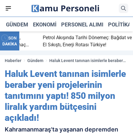
GÜNDEM
EKONOMI
PERSONEL ALIMI
POLITIKA
bitti,
Petrol Akışında Tarihi Dönemeç: Bağdat ve Erbi
SON
DAKİKA
saray maç
El Sıkıştı, Enerji Rotası Türkiye!
Haberler
Gündem
Haluk Levent tanınan isimlerle beraber
yeni projelerinin tanıtımını yaptı! 850
Haluk Levent tanınan isimlerle
milyon liralık yardım bütçesini açıkladı!
beraber yeni projelerinin
tanıtımını yaptı! 850 milyon
liralık yardım bütçesini
açıkladı!
Kahramanmaraş'ta yaşanan depremden