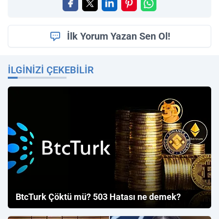
İlk Yorum Yazan Sen Ol!
İLGINIZI ÇEKEBILIR
BtcTurk Çöktü mü? 503 Hatası ne demek?