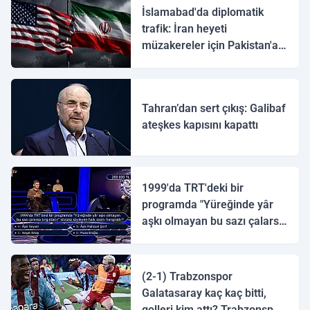
İslamabad'da diplomatik
trafik: İran heyeti
müzakereler için Pakistan'a
ulaştı
Tahran’dan sert çıkış: Galibaf
ateşkes kapısını kapattı
1999'da TRT'deki bir
programda "Yüreğinde yâr
aşkı olmayan bu sazı çalarsa
tingirdatır" sözünü söyleyen
halk ozanı hangisidir?
(2-1) Trabzonspor
Galatasaray kaç kaç bitti,
golleri kim attı? Trabzonspor