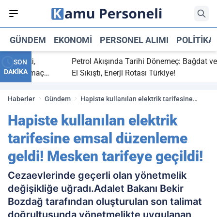
GÜNDEM
EKONOMI
PERSONEL ALIMI
POLITIKA
 bitti,
Petrol Akışında Tarihi Dönemeç: Bağdat ve Erb
SON
DAKİKA
saray maç
El Sıkıştı, Enerji Rotası Türkiye!
Haberler
Gündem
Hapiste kullanılan elektrik tarifesine
emsal düzenleme geldi! Mesken tarifeye
Hapiste kullanılan elektrik
geçildi!
tarifesine emsal düzenleme
geldi! Mesken tarifeye geçildi!
Cezaevlerinde geçerli olan yönetmelik
değişikliğe uğradı.Adalet Bakanı Bekir
Bozdağ tarafından oluşturulan son talimat
doğrultusunda yönetmelikte uygulanan