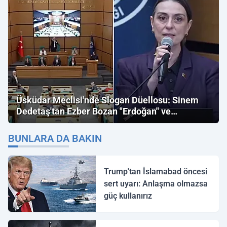
Üsküdar Meclisi'nde Slogan Düellosu: Sinem
Dedetaş'tan Ezber Bozan "Erdoğan" ve
"İmamoğlu" Çıkışı!
BUNLARA DA BAKIN
Trump'tan İslamabad öncesi
sert uyarı: Anlaşma olmazsa
güç kullanırız