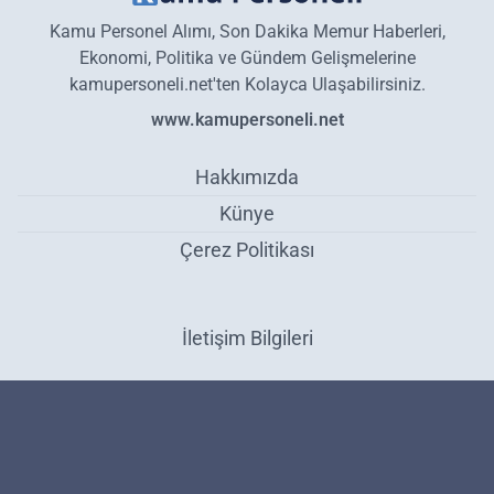
Kamu Personel Alımı, Son Dakika Memur Haberleri,
Ekonomi, Politika ve Gündem Gelişmelerine
kamupersoneli.net'ten Kolayca Ulaşabilirsiniz.
www.kamupersoneli.net
Hakkımızda
Künye
Çerez Politikası
İletişim Bilgileri
Harran Üniversitesi’ne 51 akademik personel alınacak! Son başvuru
tarihi 27 Eylül - Personel Alımı
Haber Yazılımı:
Medya İnternet
-
Kulga Haber Yazılımı
v26.7.3