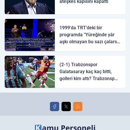
ateşkes kapısını kapattı
1999'da TRT'deki bir
programda "Yüreğinde yâr
aşkı olmayan bu sazı çalarsa
tingirdatır" sözünü söyleyen
halk ozanı hangisidir?
(2-1) Trabzonspor
Galatasaray kaç kaç bitti,
golleri kim attı? Trabzonspor
Galatasaray maç özeti ve
golleri!