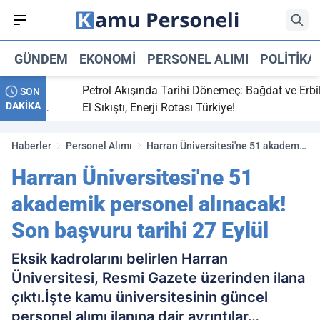
GÜNDEM
EKONOMI
PERSONEL ALIMI
POLITIKA
tti,
Petrol Akışında Tarihi Dönemeç: Bağdat ve Erbil
SON
DAKİKA
ray maç
El Sıkıştı, Enerji Rotası Türkiye!
Haberler
Personel Alımı
Harran Üniversitesi'ne 51 akademik
personel alınacak! Son başvuru
Harran Üniversitesi'ne 51
tarihi 27 Eylül
akademik personel alınacak!
Son başvuru tarihi 27 Eylül
Eksik kadrolarını belirlen Harran
Üniversitesi, Resmi Gazete üzerinden ilana
çıktı.İşte kamu üniversitesinin güncel
personel alımı ilanına dair ayrıntılar…