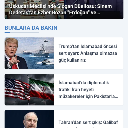
Üsküdar Meclisi'nde Slogan Düellosu: Sinem
Dedetaş'tan Ezber Bozan "Erdoğan" ve
"İmamoğlu" Çıkışı!
BUNLARA DA BAKIN
Trump'tan İslamabad öncesi
sert uyarı: Anlaşma olmazsa
güç kullanırız
İslamabad'da diplomatik
trafik: İran heyeti
müzakereler için Pakistan'a
ulaştı
Tahran’dan sert çıkış: Galibaf