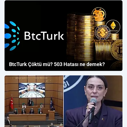
BtcTurk Çöktü mü? 503 Hatası ne demek?