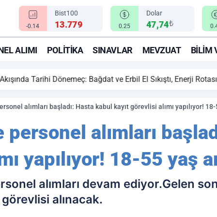
Bist100
Dolar
₺
13.779
47,74
-0.14
0.25
0.
EL ALIMI
POLITIKA
SINAVLAR
MEVZUAT
BILIM 
ihi Dönemeç: Bağdat ve Erbil El Sıkıştı, Enerji Rotası Türkiye!
rsonel alımları başladı: Hasta kabul kayıt görevlisi alımı yapılıyor! 1
 personel alımları başlad
lımı yapılıyor! 18-55 yaş 
rsonel alımları devam ediyor.Gelen so
görevlisi alınacak.