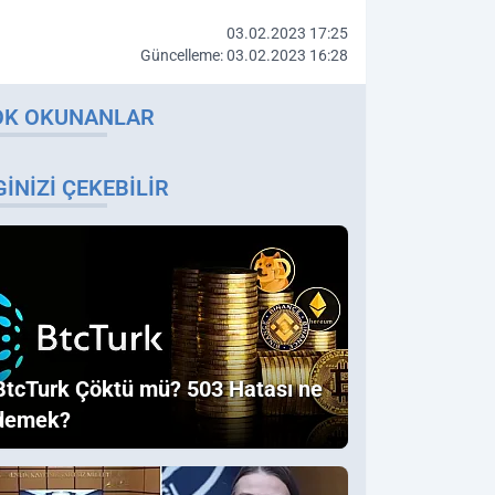
03.02.2023 17:25
Güncelleme: 03.02.2023 16:28
OK OKUNANLAR
GINIZI ÇEKEBILIR
BtcTurk Çöktü mü? 503 Hatası ne
demek?