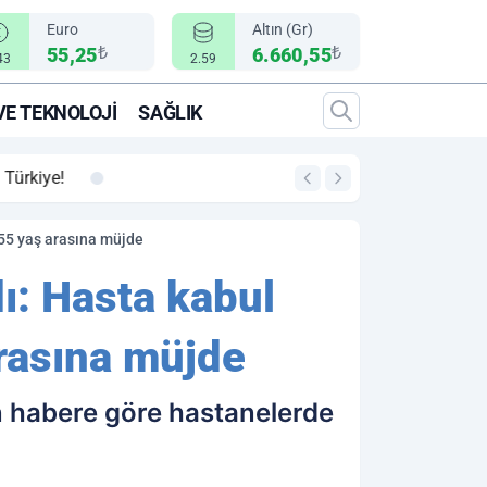
Euro
Altın (Gr)
₺
₺
55,25
6.660,55
43
2.59
VE TEKNOLOJI
SAĞLIK
00:12
"Epic Fury" Operasy
8-55 yaş arasına müjde
ı: Hasta kabul
arasına müjde
n habere göre hastanelerde