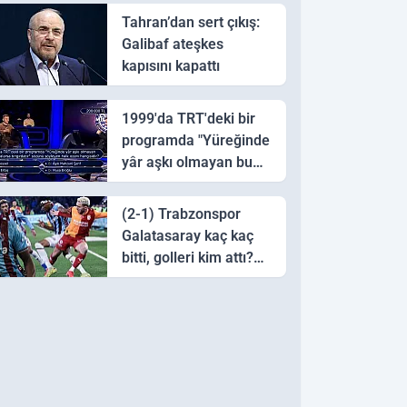
Tahran’dan sert çıkış:
Galibaf ateşkes
kapısını kapattı
1999'da TRT'deki bir
programda "Yüreğinde
yâr aşkı olmayan bu
sazı çalarsa tingirdatır"
sözünü söyleyen halk
(2-1) Trabzonspor
ozanı hangisidir?
Galatasaray kaç kaç
bitti, golleri kim attı?
Trabzonspor
Galatasaray maç özeti
ve golleri!