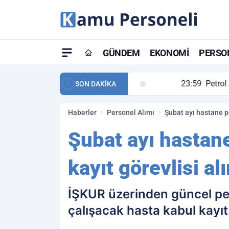
GÜNDEM
EKONOMI
PERSON
ay maç özeti ve golleri!
23:59
Petrol Akışında Tar
SON DAKİKA
Haberler
Personel Alımı
Şubat ayı hastane pe
Şubat ayı hastane
kayıt görevlisi a
İŞKUR üzerinden güncel pe
çalışacak hasta kabul kayıt 