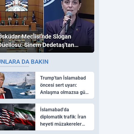
Üsküdar Meclisi'nde Slogan
Düellosu: Sinem Dedetaş'tan
Ezber Bozan "Erdoğan" ve
UNLARA DA BAKIN
"İmamoğlu" Çıkışı!
Trump'tan İslamabad
öncesi sert uyarı:
Anlaşma olmazsa güç
kullanırız
İslamabad'da
diplomatik trafik: İran
heyeti müzakereler
için Pakistan'a ulaştı