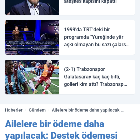
ateşkes kapısını kapattı
1999'da TRT'deki bir
programda "Yüreğinde yâr
aşkı olmayan bu sazı çalarsa
tingirdatır" sözünü söyleyen
halk ozanı hangisidir?
(2-1) Trabzonspor
Galatasaray kaç kaç bitti,
golleri kim attı? Trabzonspor
Galatasaray maç özeti ve
golleri!
Haberler
Gündem
Ailelere bir ödeme daha yapılacak:
Destek ödemesi tutarı belli oldu! 3 bin
Ailelere bir ödeme daha
liraya kadar çıkıyor
yapılacak: Destek ödemesi