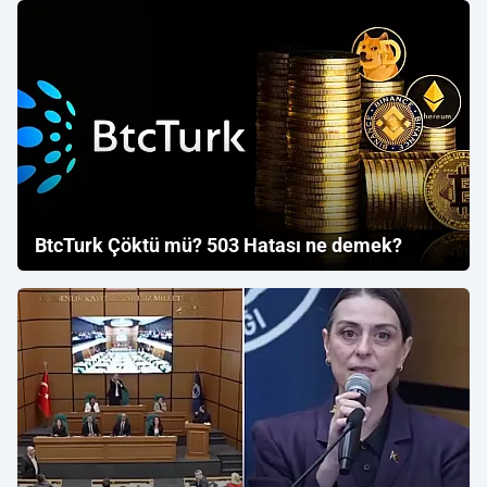
BtcTurk Çöktü mü? 503 Hatası ne demek?