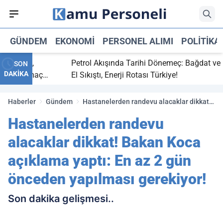
GÜNDEM
EKONOMI
PERSONEL ALIMI
POLITIKA
bitti,
Petrol Akışında Tarihi Dönemeç: Bağdat ve Erbi
SON
DAKİKA
saray maç
El Sıkıştı, Enerji Rotası Türkiye!
Haberler
Gündem
Hastanelerden randevu alacaklar dikkat!
Bakan Koca açıklama yaptı: En az 2 gün
Hastanelerden randevu
önceden yapılması gerekiyor!
alacaklar dikkat! Bakan Koca
açıklama yaptı: En az 2 gün
önceden yapılması gerekiyor!
Son dakika gelişmesi..