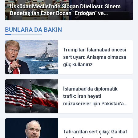
Üsküdar Meclisi'nde Slogan Düellosu: Sinem
Dedetaş'tan Ezber Bozan "Erdoğan" ve
"İmamoğlu" Çıkışı!
BUNLARA DA BAKIN
Trump'tan İslamabad öncesi
sert uyarı: Anlaşma olmazsa
güç kullanırız
İslamabad'da diplomatik
trafik: İran heyeti
müzakereler için Pakistan'a
ulaştı
Tahran’dan sert çıkış: Galibaf