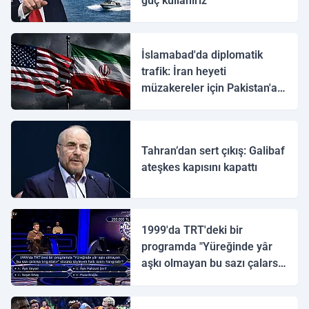
güç kullanırız
İslamabad'da diplomatik
trafik: İran heyeti
müzakereler için Pakistan'a
ulaştı
Tahran’dan sert çıkış: Galibaf
ateşkes kapısını kapattı
1999'da TRT'deki bir
programda "Yüreğinde yâr
aşkı olmayan bu sazı çalarsa
tingirdatır" sözünü söyleyen
halk ozanı hangisidir?