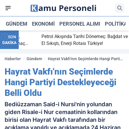
GÜNDEM
EKONOMI
PERSONEL ALIMI
POLITIKA
 bitti,
Petrol Akışında Tarihi Dönemeç: Bağdat ve Erb
SON
DAKİKA
saray maç
El Sıkıştı, Enerji Rotası Türkiye!
Haberler
Gündem
Hayrat Vakfı'nın Seçimlerde Hangi Partiyi
Destekleyeceği Belli Oldu
Hayrat Vakfı'nın Seçimlerde
Hangi Partiyi Destekleyeceği
Belli Oldu
Bediüzzaman Said-i Nursi'nin yolundan
giden Risale-i Nur cemaatinin kollarından
birisi olan Hayrat Vakfı tarafından bir
açıklama yapıldı ve açıklamada 24 Haziran