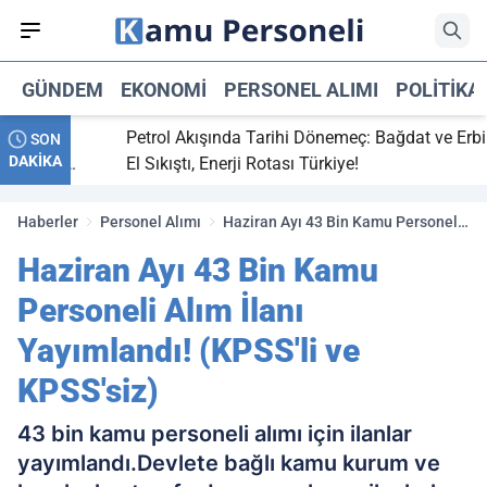
GÜNDEM
EKONOMI
PERSONEL ALIMI
POLITIKA
tti,
Petrol Akışında Tarihi Dönemeç: Bağdat ve Erbil
SON
DAKİKA
ray maç
El Sıkıştı, Enerji Rotası Türkiye!
Haberler
Personel Alımı
Haziran Ayı 43 Bin Kamu Personeli
Alım İlanı Yayımlandı! (KPSS'li ve
Haziran Ayı 43 Bin Kamu
KPSS'siz)
Personeli Alım İlanı
Yayımlandı! (KPSS'li ve
KPSS'siz)
43 bin kamu personeli alımı için ilanlar
yayımlandı.Devlete bağlı kamu kurum ve