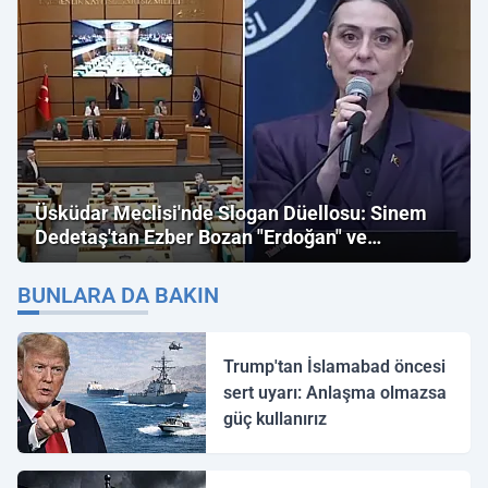
Üsküdar Meclisi'nde Slogan Düellosu: Sinem
Dedetaş'tan Ezber Bozan "Erdoğan" ve
"İmamoğlu" Çıkışı!
BUNLARA DA BAKIN
Trump'tan İslamabad öncesi
sert uyarı: Anlaşma olmazsa
güç kullanırız