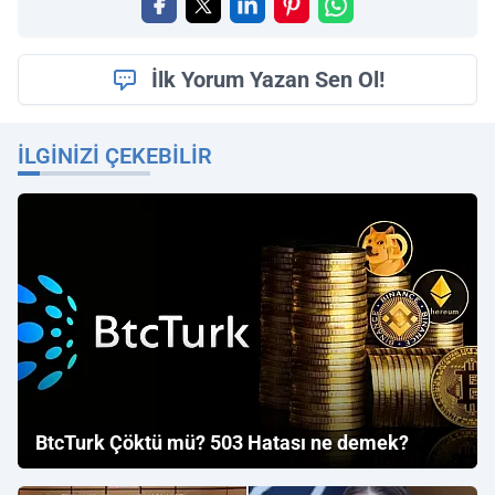
İlk Yorum Yazan Sen Ol!
İLGINIZI ÇEKEBILIR
BtcTurk Çöktü mü? 503 Hatası ne demek?