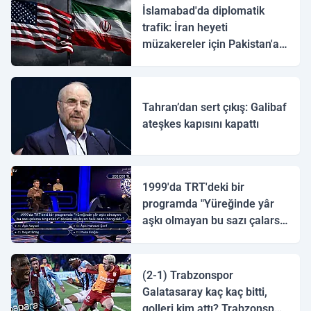
İslamabad'da diplomatik
trafik: İran heyeti
müzakereler için Pakistan'a
ulaştı
Tahran’dan sert çıkış: Galibaf
ateşkes kapısını kapattı
1999'da TRT'deki bir
programda "Yüreğinde yâr
aşkı olmayan bu sazı çalarsa
tingirdatır" sözünü söyleyen
halk ozanı hangisidir?
(2-1) Trabzonspor
Galatasaray kaç kaç bitti,
golleri kim attı? Trabzonspor