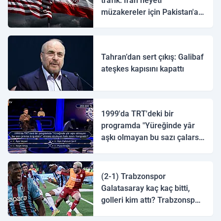
trafik: İran heyeti
müzakereler için Pakistan'a
ulaştı
Tahran’dan sert çıkış: Galibaf
ateşkes kapısını kapattı
1999'da TRT'deki bir
programda "Yüreğinde yâr
aşkı olmayan bu sazı çalarsa
tingirdatır" sözünü söyleyen
halk ozanı hangisidir?
(2-1) Trabzonspor
Galatasaray kaç kaç bitti,
golleri kim attı? Trabzonspor
Galatasaray maç özeti ve