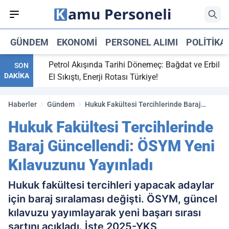
GÜNDEM
EKONOMI
PERSONEL ALIMI
POLITIKA
i,
Petrol Akışında Tarihi Dönemeç: Bağdat ve Erbil
SON
DAKİKA
y maç
El Sıkıştı, Enerji Rotası Türkiye!
Haberler
Gündem
Hukuk Fakültesi Tercihlerinde Baraj
Güncellendi: ÖSYM Yeni Kılavuzunu
Hukuk Fakültesi Tercihlerinde
Yayınladı
Baraj Güncellendi: ÖSYM Yeni
Kılavuzunu Yayınladı
Hukuk fakültesi tercihleri yapacak adaylar
için baraj sıralaması değişti. ÖSYM, güncel
kılavuzu yayımlayarak yeni başarı sırası
şartını açıkladı. İşte 2025-YKS