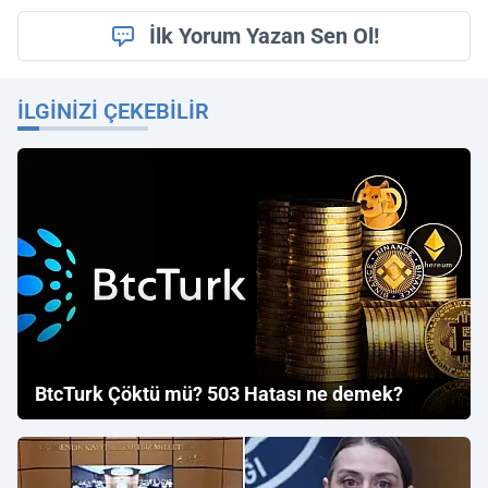
İlk Yorum Yazan Sen Ol!
İLGINIZI ÇEKEBILIR
BtcTurk Çöktü mü? 503 Hatası ne demek?