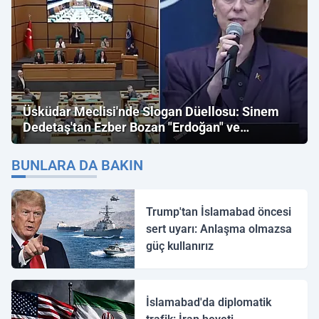
Üsküdar Meclisi'nde Slogan Düellosu: Sinem
Dedetaş'tan Ezber Bozan "Erdoğan" ve
"İmamoğlu" Çıkışı!
BUNLARA DA BAKIN
Trump'tan İslamabad öncesi
sert uyarı: Anlaşma olmazsa
güç kullanırız
İslamabad'da diplomatik