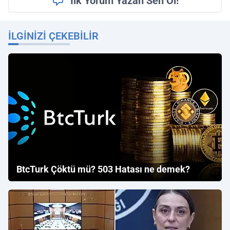
İlk Yorum Yazan Sen Ol!
İLGINIZI ÇEKEBILIR
BtcTurk Çöktü mü? 503 Hatası ne demek?