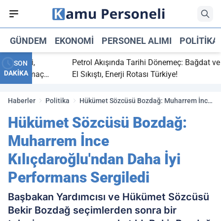
GÜNDEM
EKONOMI
PERSONEL ALIMI
POLITIKA
 bitti,
Petrol Akışında Tarihi Dönemeç: Bağdat ve Erb
SON
DAKİKA
saray maç
El Sıkıştı, Enerji Rotası Türkiye!
Haberler
Politika
Hükümet Sözcüsü Bozdağ: Muharrem İnce
Kılıçdaroğlu'ndan Daha İyi Performans
Hükümet Sözcüsü Bozdağ:
Sergiledi
Muharrem İnce
Kılıçdaroğlu'ndan Daha İyi
Performans Sergiledi
Başbakan Yardımcısı ve Hükümet Sözcüsü
Bekir Bozdağ seçimlerden sonra bir