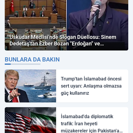
Üsküdar Meclisi'nde Slogan Düellosu: Sinem
Dedetaş'tan Ezber Bozan "Erdoğan" ve
"İmamoğlu" Çıkışı!
BUNLARA DA BAKIN
Trump'tan İslamabad öncesi
sert uyarı: Anlaşma olmazsa
güç kullanırız
İslamabad'da diplomatik
trafik: İran heyeti
müzakereler için Pakistan'a