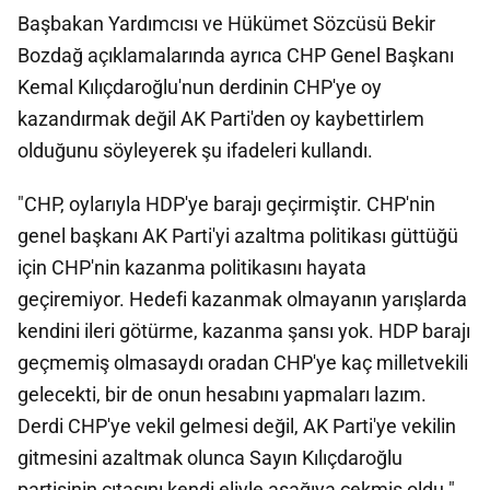
Başbakan Yardımcısı ve Hükümet Sözcüsü Bekir
Bozdağ açıklamalarında ayrıca CHP Genel Başkanı
Kemal Kılıçdaroğlu'nun derdinin CHP'ye oy
kazandırmak değil AK Parti'den oy kaybettirlem
olduğunu söyleyerek şu ifadeleri kullandı.
"CHP, oylarıyla HDP'ye barajı geçirmiştir. CHP'nin
genel başkanı AK Parti'yi azaltma politikası güttüğü
için CHP'nin kazanma politikasını hayata
geçiremiyor. Hedefi kazanmak olmayanın yarışlarda
kendini ileri götürme, kazanma şansı yok. HDP barajı
geçmemiş olmasaydı oradan CHP'ye kaç milletvekili
gelecekti, bir de onun hesabını yapmaları lazım.
Derdi CHP'ye vekil gelmesi değil, AK Parti'ye vekilin
gitmesini azaltmak olunca Sayın Kılıçdaroğlu
partisinin çıtasını kendi eliyle aşağıya çekmiş oldu."