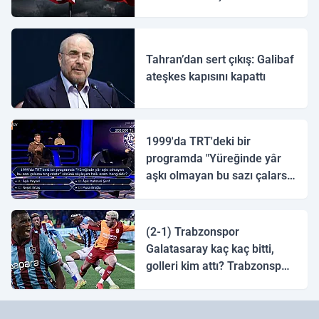
ulaştı
Tahran’dan sert çıkış: Galibaf
ateşkes kapısını kapattı
1999'da TRT'deki bir
programda "Yüreğinde yâr
aşkı olmayan bu sazı çalarsa
tingirdatır" sözünü söyleyen
halk ozanı hangisidir?
(2-1) Trabzonspor
Galatasaray kaç kaç bitti,
golleri kim attı? Trabzonspor
Galatasaray maç özeti ve
golleri!