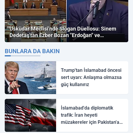
Üsküdar Meclisi'nde Slogan Düellosu: Sinem
Dedetaş'tan Ezber Bozan "Erdoğan" ve
"İmamoğlu" Çıkışı!
BUNLARA DA BAKIN
Trump'tan İslamabad öncesi
sert uyarı: Anlaşma olmazsa
güç kullanırız
İslamabad'da diplomatik
trafik: İran heyeti
müzakereler için Pakistan'a
ulaştı