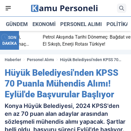
GÜNDEM
EKONOMI
PERSONEL ALIMI
POLITIKA
 bitti,
Petrol Akışında Tarihi Dönemeç: Bağdat ve Erb
SON
DAKİKA
saray maç
El Sıkıştı, Enerji Rotası Türkiye!
Haberler
Personel Alımı
Hüyük Belediyesi'nden KPSS 70
Puanla Mühendis Alımı! Eylül'de
Hüyük Belediyesi'nden KPSS
Başvurular Başlıyor
70 Puanla Mühendis Alımı!
Eylül'de Başvurular Başlıyor
Konya Hüyük Belediyesi, 2024 KPSS'den
en az 70 puan alan adaylar arasından
sözleşmeli mühendis alımı yapacak. Şartlar
belli oldu, başvuru süreci Eylül'de başlıyor.