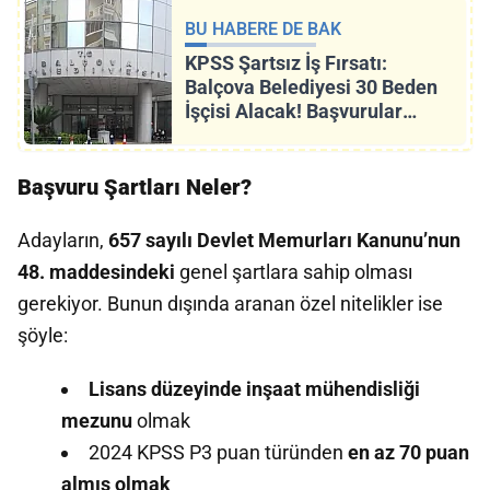
BU HABERE DE BAK
KPSS Şartsız İş Fırsatı:
Balçova Belediyesi 30 Beden
İşçisi Alacak! Başvurular
Başladı
Başvuru Şartları Neler?
Adayların,
657 sayılı Devlet Memurları Kanunu’nun
48. maddesindeki
genel şartlara sahip olması
gerekiyor. Bunun dışında aranan özel nitelikler ise
şöyle:
Lisans düzeyinde inşaat mühendisliği
mezunu
olmak
2024 KPSS P3 puan türünden
en az 70 puan
almış olmak