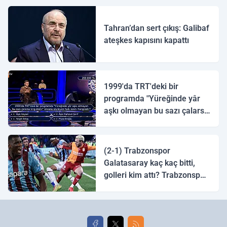
Tahran’dan sert çıkış: Galibaf
ateşkes kapısını kapattı
1999'da TRT'deki bir
programda "Yüreğinde yâr
aşkı olmayan bu sazı çalarsa
tingirdatır" sözünü söyleyen
halk ozanı hangisidir?
(2-1) Trabzonspor
Galatasaray kaç kaç bitti,
golleri kim attı? Trabzonspor
Galatasaray maç özeti ve
golleri!