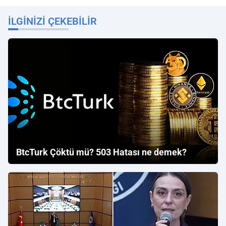
İLGINIZI ÇEKEBILIR
BtcTurk Çöktü mü? 503 Hatası ne demek?