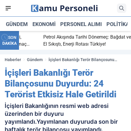
GÜNDEM
EKONOMI
PERSONEL ALIMI
POLITIKA
 bitti,
Petrol Akışında Tarihi Dönemeç: Bağdat ve Erbi
SON
DAKİKA
saray maç
El Sıkıştı, Enerji Rotası Türkiye!
Haberler
Gündem
İçişleri Bakanlığı Terör Bilançosunu
Duyurdu: 24 Terörist Etkisiz Hale Getirildi
İçişleri Bakanlığı Terör
Bilançosunu Duyurdu: 24
Terörist Etkisiz Hale Getirildi
İçişleri Bakanlığının resmi web adresi
üzerinden bir duyuru
yayımlandı.Yayımlanan duyuruda son bir
haftalık terör bilançosu yayımlandı.