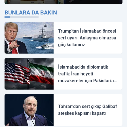
"İmamoğlu" Çıkışı!
BUNLARA DA BAKIN
Trump'tan İslamabad öncesi
sert uyarı: Anlaşma olmazsa
güç kullanırız
İslamabad'da diplomatik
trafik: İran heyeti
müzakereler için Pakistan'a
ulaştı
Tahran’dan sert çıkış: Galibaf
ateşkes kapısını kapattı