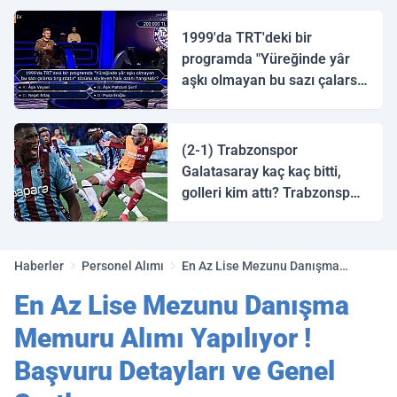
1999'da TRT'deki bir
programda "Yüreğinde yâr
aşkı olmayan bu sazı çalarsa
tingirdatır" sözünü söyleyen
halk ozanı hangisidir?
(2-1) Trabzonspor
Galatasaray kaç kaç bitti,
golleri kim attı? Trabzonspor
Galatasaray maç özeti ve
golleri!
Haberler
Personel Alımı
En Az Lise Mezunu Danışma
Memuru Alımı Yapılıyor ! Başvuru
En Az Lise Mezunu Danışma
Detayları ve Genel Şartlar
Memuru Alımı Yapılıyor !
Başvuru Detayları ve Genel