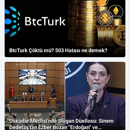
BtcTurk Çöktü mü? 503 Hatası ne demek?
Üsküdar Meclisi'nde Slogan Düellosu: Sinem
Dedetaş'tan Ezber Bozan "Erdoğan" ve