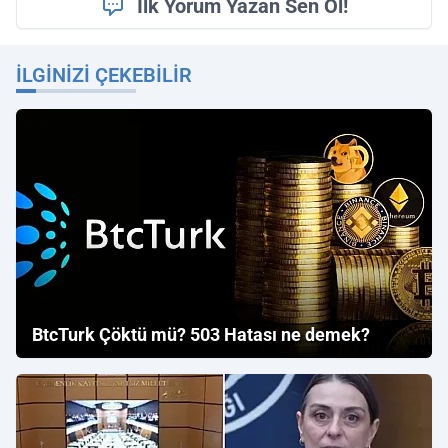
İlk Yorum Yazan Sen Ol!
İLGINIZI ÇEKEBILIR
BtcTurk Çöktü mü? 503 Hatası ne demek?