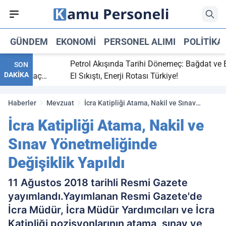
GÜNDEM
EKONOMI
PERSONEL ALIMI
POLITIKA
bitti,
Petrol Akışında Tarihi Dönemeç: Bağdat ve Erbi
SON
DAKİKA
saray maç
El Sıkıştı, Enerji Rotası Türkiye!
Haberler
Mevzuat
İcra Katipliği Atama, Nakil ve Sınav
Yönetmeliğinde Değişiklik Yapıldı
İcra Katipliği Atama, Nakil ve
Sınav Yönetmeliğinde
Değişiklik Yapıldı
11 Ağustos 2018 tarihli Resmi Gazete
yayımlandı.Yayımlanan Resmi Gazete'de
İcra Müdür, İcra Müdür Yardımcıları ve İcra
Katipliği pozisyonlarının atama, sınav ve