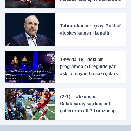
ulaştı
Tahran’dan sert çıkış: Galibaf
ateşkes kapısını kapattı
1999'da TRT'deki bir
programda "Yüreğinde yâr
aşkı olmayan bu sazı çalarsa
tingirdatır" sözünü söyleyen
halk ozanı hangisidir?
(2-1) Trabzonspor
Galatasaray kaç kaç bitti,
golleri kim attı? Trabzonspor
Galatasaray maç özeti ve
golleri!