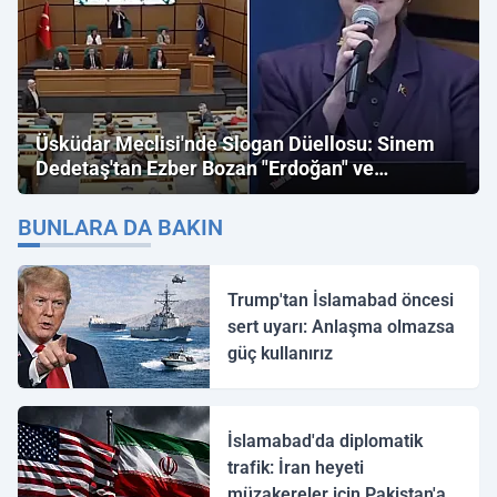
Üsküdar Meclisi'nde Slogan Düellosu: Sinem
Dedetaş'tan Ezber Bozan "Erdoğan" ve
"İmamoğlu" Çıkışı!
BUNLARA DA BAKIN
Trump'tan İslamabad öncesi
sert uyarı: Anlaşma olmazsa
güç kullanırız
İslamabad'da diplomatik
trafik: İran heyeti
müzakereler için Pakistan'a