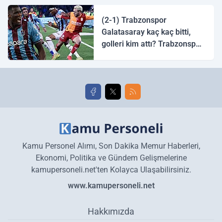
halk ozanı hangisidir?
(2-1) Trabzonspor
Galatasaray kaç kaç bitti,
golleri kim attı? Trabzonspor
Galatasaray maç özeti ve
golleri!
Kamu Personel Alımı, Son Dakika Memur Haberleri,
Ekonomi, Politika ve Gündem Gelişmelerine
kamupersoneli.net'ten Kolayca Ulaşabilirsiniz.
www.kamupersoneli.net
Hakkımızda