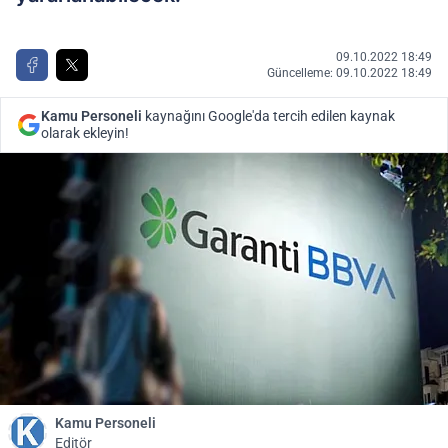
09.10.2022 18:49
Güncelleme: 09.10.2022 18:49
Kamu Personeli
kaynağını Google'da tercih edilen kaynak
olarak ekleyin!
Kamu Personeli
Editör