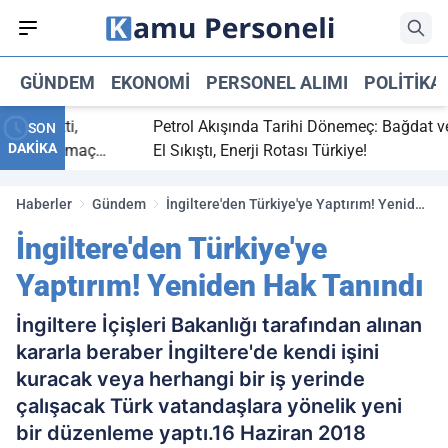
GÜNDEM
EKONOMI
PERSONEL ALIMI
POLITIKA
ç bitti,
Petrol Akışında Tarihi Dönemeç: Bağdat ve Er
SON
DAKİKA
tasaray maç
El Sıkıştı, Enerji Rotası Türkiye!
Haberler
Gündem
İngiltere'den Türkiye'ye Yaptırım! Yeniden
Hak Tanındı
İngiltere'den Türkiye'ye
Yaptırım! Yeniden Hak Tanındı
İngiltere İçişleri Bakanlığı tarafından alınan
kararla beraber İngiltere'de kendi işini
kuracak veya herhangi bir iş yerinde
çalışacak Türk vatandaşlara yönelik yeni
bir düzenleme yaptı.16 Haziran 2018