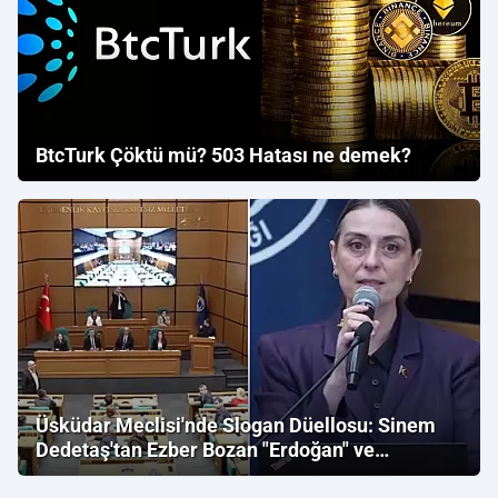
BtcTurk Çöktü mü? 503 Hatası ne demek?
Üsküdar Meclisi'nde Slogan Düellosu: Sinem
Dedetaş'tan Ezber Bozan "Erdoğan" ve
"İmamoğlu" Çıkışı!