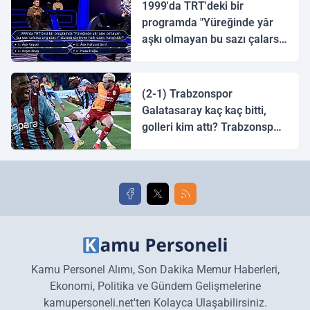
1999'da TRT'deki bir
programda "Yüreğinde yâr
aşkı olmayan bu sazı çalarsa
tingirdatır" sözünü söyleyen
halk ozanı hangisidir?
(2-1) Trabzonspor
Galatasaray kaç kaç bitti,
golleri kim attı? Trabzonspor
Galatasaray maç özeti ve
golleri!
Kamu Personel Alımı, Son Dakika Memur Haberleri,
Ekonomi, Politika ve Gündem Gelişmelerine
kamupersoneli.net'ten Kolayca Ulaşabilirsiniz.