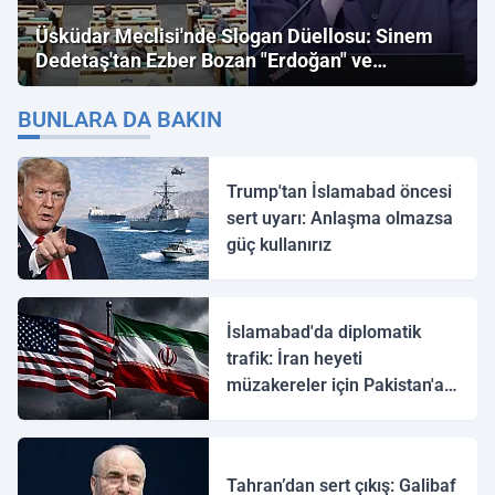
Üsküdar Meclisi'nde Slogan Düellosu: Sinem
Dedetaş'tan Ezber Bozan "Erdoğan" ve
"İmamoğlu" Çıkışı!
BUNLARA DA BAKIN
Trump'tan İslamabad öncesi
sert uyarı: Anlaşma olmazsa
güç kullanırız
İslamabad'da diplomatik
trafik: İran heyeti
müzakereler için Pakistan'a
ulaştı
Tahran’dan sert çıkış: Galibaf