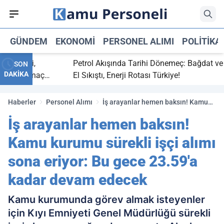
GÜNDEM
EKONOMI
PERSONEL ALIMI
POLITIKA
itti,
Petrol Akışında Tarihi Dönemeç: Bağdat ve Erbil
SON
DAKİKA
aray maç
El Sıkıştı, Enerji Rotası Türkiye!
Haberler
Personel Alımı
İş arayanlar hemen baksın! Kamu
kurumu sürekli işçi alımı sona
İş arayanlar hemen baksın!
eriyor: Bu gece 23.59'a kadar
devam edecek
Kamu kurumu sürekli işçi alımı
sona eriyor: Bu gece 23.59'a
kadar devam edecek
Kamu kurumunda görev almak isteyenler
için Kıyı Emniyeti Genel Müdürlüğü sürekli