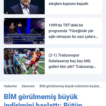
ateşkes kapısını kapattı
1999'da TRT'deki bir
programda "Yüreğinde yâr
aşkı olmayan bu sazı çalarsa
tingirdatır" sözünü söyleyen
halk ozanı hangisidir?
(2-1) Trabzonspor
Galatasaray kaç kaç bitti,
golleri kim attı? Trabzonspor
Galatasaray maç özeti ve
golleri!
Haberler
Ekonomi
BİM görülmemiş büyük indirimini başlattı:
Bütün şubelerine getiriyor! Sadece 7,75
BİM görülmemiş büyük
TL'den satılacak.. Hızlı olan alır
indirimini başlattı: Bütün