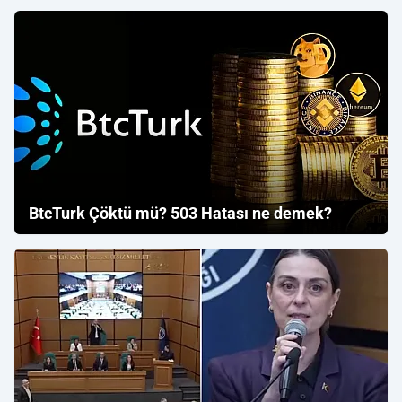
BtcTurk Çöktü mü? 503 Hatası ne demek?