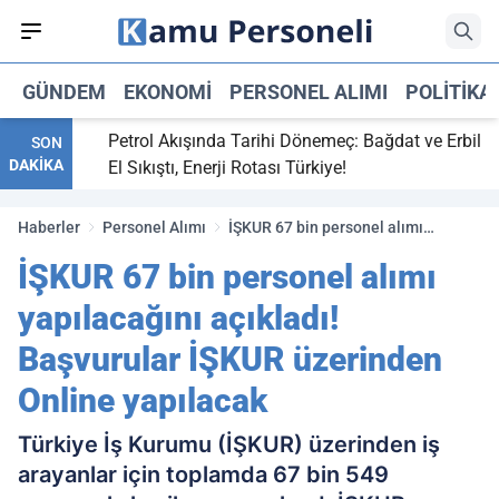
GÜNDEM
EKONOMI
PERSONEL ALIMI
POLITIKA
i,
Petrol Akışında Tarihi Dönemeç: Bağdat ve Erbil
SON
DAKİKA
 maç
El Sıkıştı, Enerji Rotası Türkiye!
Haberler
Personel Alımı
İŞKUR 67 bin personel alımı
yapılacağını açıkladı! Başvurular
İŞKUR 67 bin personel alımı
İŞKUR üzerinden Online yapılacak
yapılacağını açıkladı!
Başvurular İŞKUR üzerinden
Online yapılacak
Türkiye İş Kurumu (İŞKUR) üzerinden iş
arayanlar için toplamda 67 bin 549