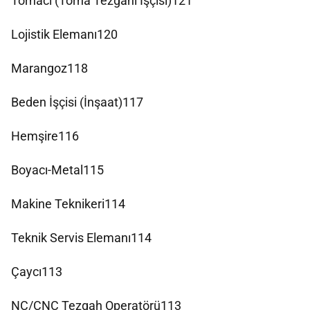
Tornacı (Torna Tezgahı İşçisi)121
Lojistik Elemanı120
Marangoz118
Beden İşçisi (İnşaat)117
Hemşire116
Boyacı-Metal115
Makine Teknikeri114
Teknik Servis Elemanı114
Çaycı113
NC/CNC Tezgah Operatörü113