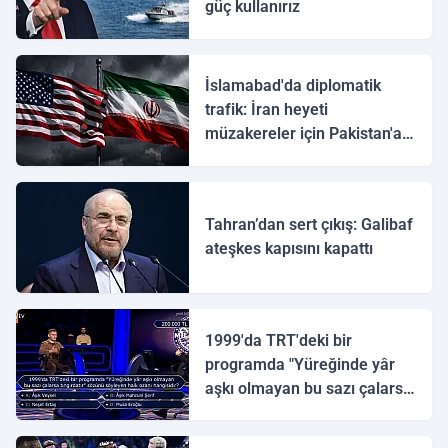
güç kullanırız
İslamabad'da diplomatik
trafik: İran heyeti
müzakereler için Pakistan'a
ulaştı
Tahran’dan sert çıkış: Galibaf
ateşkes kapısını kapattı
1999'da TRT'deki bir
programda "Yüreğinde yâr
aşkı olmayan bu sazı çalarsa
tingirdatır" sözünü söyleyen
halk ozanı hangisidir?