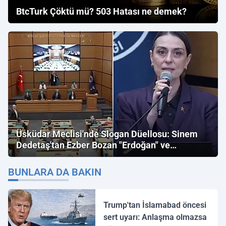
BtcTurk Çöktü mü? 503 Hatası ne demek?
Üsküdar Meclisi'nde Slogan Düellosu: Sinem
Dedetaş'tan Ezber Bozan "Erdoğan" ve
"İmamoğlu" Çıkışı!
BUNLARA DA BAKIN
Trump'tan İslamabad öncesi
sert uyarı: Anlaşma olmazsa