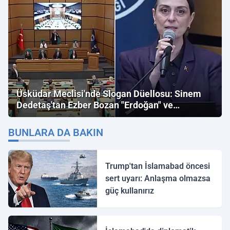
Üsküdar Meclisi'nde Slogan Düellosu: Sinem
Dedetaş'tan Ezber Bozan "Erdoğan" ve
"İmamoğlu" Çıkışı!
BUNLARA DA BAKIN
Trump'tan İslamabad öncesi
sert uyarı: Anlaşma olmazsa
güç kullanırız