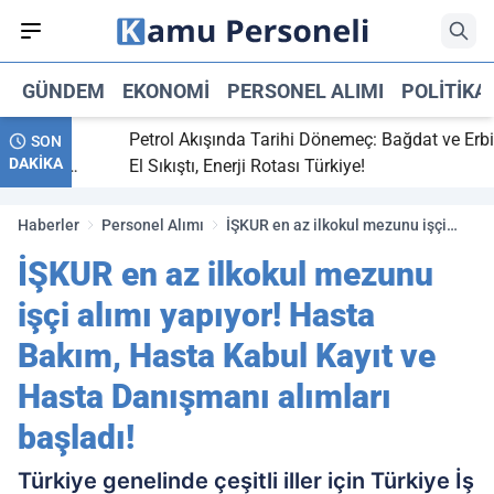
GÜNDEM
EKONOMI
PERSONEL ALIMI
POLITIKA
tti,
Petrol Akışında Tarihi Dönemeç: Bağdat ve Erbil
SON
DAKİKA
ay maç
El Sıkıştı, Enerji Rotası Türkiye!
Haberler
Personel Alımı
İŞKUR en az ilkokul mezunu işçi
alımı yapıyor! Hasta Bakım, Hasta
İŞKUR en az ilkokul mezunu
Kabul Kayıt ve Hasta Danışmanı
alımları başladı!
işçi alımı yapıyor! Hasta
Bakım, Hasta Kabul Kayıt ve
Hasta Danışmanı alımları
başladı!
Türkiye genelinde çeşitli iller için Türkiye İş