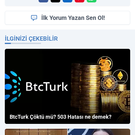
İlk Yorum Yazan Sen Ol!
İLGINIZI ÇEKEBILIR
BtcTurk Çöktü mü? 503 Hatası ne demek?