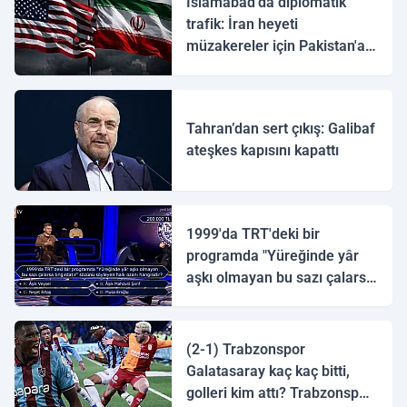
İslamabad'da diplomatik
trafik: İran heyeti
müzakereler için Pakistan'a
ulaştı
Tahran’dan sert çıkış: Galibaf
ateşkes kapısını kapattı
1999'da TRT'deki bir
programda "Yüreğinde yâr
aşkı olmayan bu sazı çalarsa
tingirdatır" sözünü söyleyen
halk ozanı hangisidir?
(2-1) Trabzonspor
Galatasaray kaç kaç bitti,
golleri kim attı? Trabzonspor