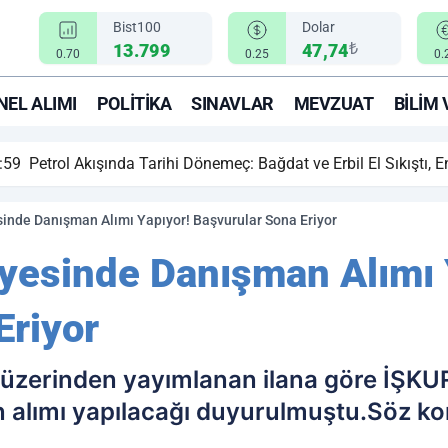
Bist100
Dolar
₺
13.799
47,74
0.70
0.25
0.
EL ALIMI
POLITIKA
SINAVLAR
MEVZUAT
BILIM 
ihi Dönemeç: Bağdat ve Erbil El Sıkıştı, Enerji Rotası Türkiye!
inde Danışman Alımı Yapıyor! Başvurular Sona Eriyor
yesinde Danışman Alımı 
Eriyor
 üzerinden yayımlanan ilana göre İŞK
n alımı yapılacağı duyurulmuştu.Söz k