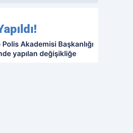
apıldı!
 Polis Akademisi Başkanlığı
nde yapılan değişikliğe
17.08.2018 08:17
Güncelleme: 17.08.2018 08:17
OK OKUNANLAR
GINIZI ÇEKEBILIR