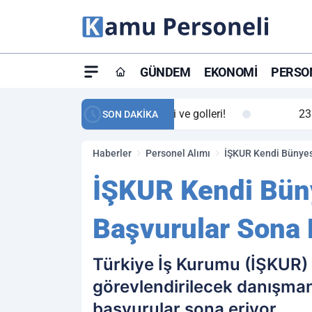
GÜNDEM
EKONOMI
PERSON
ay maç özeti ve golleri!
23:59
Petrol Akışında Tar
SON DAKİKA
Haberler
Personel Alımı
İŞKUR Kendi Bünyes
İŞKUR Kendi Bün
Başvurular Sona 
Türkiye İş Kurumu (İŞKUR)
görevlendirilecek danışma
başvurular sona eriyor.