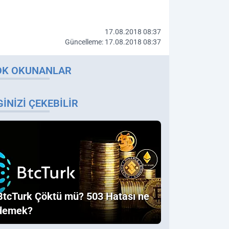
17.08.2018 08:37
Güncelleme: 17.08.2018 08:37
OK OKUNANLAR
GINIZI ÇEKEBILIR
BtcTurk Çöktü mü? 503 Hatası ne
demek?