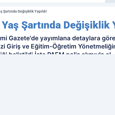
ş Şartında Değişiklik Yapıldı!
Yaş Şartında Değişiklik Y
smi Gazete'de yayımlana detaylara göre
ezi Giriş ve Eğitim-Öğretim Yönetmeliği
iği belirtildi.İşte PAEM polis alımıyla al
ih edilen kaynak olarak ekleyin!
Ç
İL