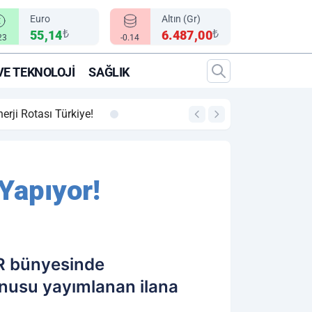
Euro
Altın (Gr)
₺
₺
55,14
6.487,00
23
-0.14
VE TEKNOLOJI
SAĞLIK
00:12
"Epic Fury" Operasy
Yapıyor!
UR bünyesinde
onusu yayımlanan ilana