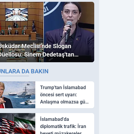
Üsküdar Meclisi'nde Slogan
Düellosu: Sinem Dedetaş'tan
Ezber Bozan "Erdoğan" ve
UNLARA DA BAKIN
"İmamoğlu" Çıkışı!
Trump'tan İslamabad
öncesi sert uyarı:
Anlaşma olmazsa güç
kullanırız
İslamabad'da
diplomatik trafik: İran
heyeti müzakereler