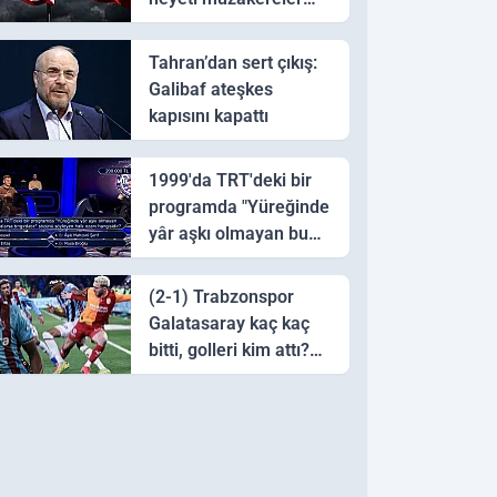
için Pakistan'a ulaştı
Tahran’dan sert çıkış:
Galibaf ateşkes
kapısını kapattı
1999'da TRT'deki bir
programda "Yüreğinde
yâr aşkı olmayan bu
sazı çalarsa tingirdatır"
sözünü söyleyen halk
(2-1) Trabzonspor
ozanı hangisidir?
Galatasaray kaç kaç
bitti, golleri kim attı?
Trabzonspor
Galatasaray maç özeti
ve golleri!