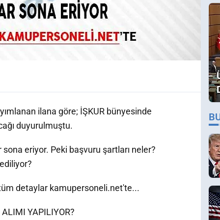
ayımlanan ilana göre; İŞKUR bünyesinde
B
acağı duyurulmuştu.
sona eriyor. Peki başvuru şartları neler?
ediliyor?
 tüm detaylar kamupersoneli.net'te...
ALIMI YAPILIYOR?