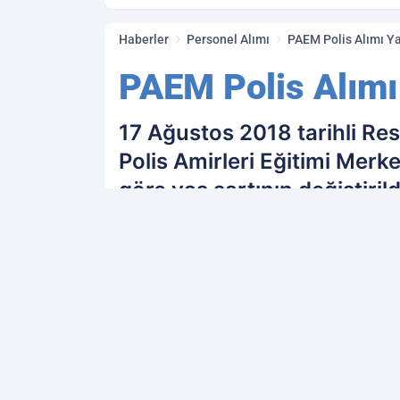
Haberler
Personel Alımı
PAEM Polis Alımı Ya
PAEM Polis Alımı 
17 Ağustos 2018 tarihli Re
Polis Amirleri Eğitimi Merk
göre yaş şartının değiştirild
PAYLAŞ
Kamu Personeli
kaynağını Google'da terc