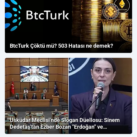
BtcTurk Çöktü mü? 503 Hatası ne demek?
Üsküdar Meclisi'nde Slogan Düellosu: Sinem
Dedetaş'tan Ezber Bozan "Erdoğan" ve
"İmamoğlu" Çıkışı!