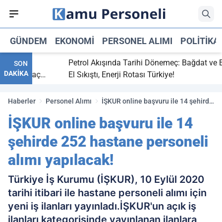
GÜNDEM
EKONOMI
PERSONEL ALIMI
POLITIKA
 bitti,
Petrol Akışında Tarihi Dönemeç: Bağdat ve Erbi
SON
DAKİKA
saray maç
El Sıkıştı, Enerji Rotası Türkiye!
Haberler
Personel Alımı
İŞKUR online başvuru ile 14 şehirde
252 hastane personeli alımı
İŞKUR online başvuru ile 14
yapılacak!
şehirde 252 hastane personeli
alımı yapılacak!
Türkiye İş Kurumu (İŞKUR), 10 Eylül 2020
tarihi itibari ile hastane personeli alımı için
yeni iş ilanları yayınladı.İŞKUR'un açık iş
ilanları kategorisinde yayınlanan ilanlara