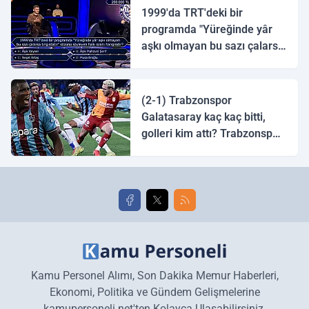
1999'da TRT'deki bir
programda "Yüreğinde yâr
aşkı olmayan bu sazı çalarsa
tingirdatır" sözünü söyleyen
halk ozanı hangisidir?
(2-1) Trabzonspor
Galatasaray kaç kaç bitti,
golleri kim attı? Trabzonspor
Galatasaray maç özeti ve
golleri!
Kamu Personel Alımı, Son Dakika Memur Haberleri,
Ekonomi, Politika ve Gündem Gelişmelerine
kamupersoneli.net'ten Kolayca Ulaşabilirsiniz.