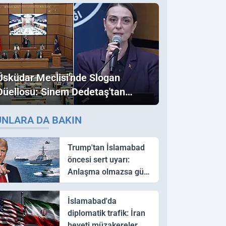
Üsküdar Meclisi'nde Slogan
Düellosu: Sinem Dedetaş'tan
Ezber Bozan "Erdoğan" ve
UNLARA DA BAKIN
"İmamoğlu" Çıkışı!
Trump'tan İslamabad
öncesi sert uyarı:
Anlaşma olmazsa güç
kullanırız
İslamabad'da
diplomatik trafik: İran
heyeti müzakereler