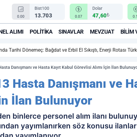
Bist100
Dolar
₺
13.703
47,60
0.00
0.07
0.
EL ALIMI
POLITIKA
SINAVLAR
MEVZUAT
BILIM 
ihi Dönemeç: Bağdat ve Erbil El Sıkıştı, Enerji Rotası Türkiye!
Hasta Danışmanı ve Hasta Kayıt Kabul Görevlisi Alımı İçin İlan Bulunuy
13 Hasta Danışmanı ve Ha
çin İlan Bulunuyor
den binlerce personel alım ilanı bulunuyo
ından yayımlanırken söz konusu ilanlar
ından yayımlanıyor.