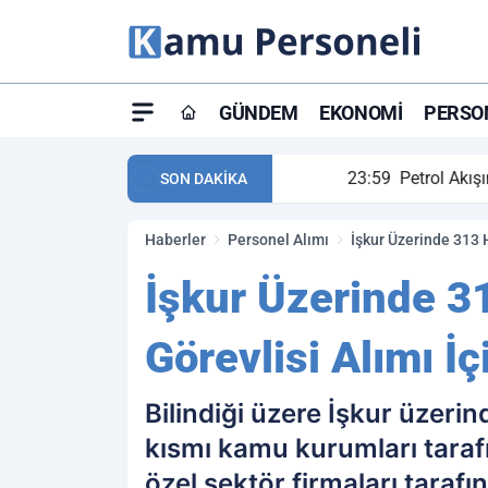
GÜNDEM
EKONOMI
PERSON
ay maç özeti ve golleri!
23:59
Petrol Akışında Tar
SON DAKİKA
Haberler
Personel Alımı
İşkur Üzerinde 313 
İşkur Üzerinde 3
Görevlisi Alımı İ
Bilindiği üzere İşkur üzerin
kısmı kamu kurumları taraf
özel sektör firmaları taraf