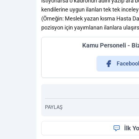
istiyorlarsa o kadronun adını yazıp ara 
kendilerine uygun ilanları tek tek inceley
(Örneğin: Meslek yazan kısma Hasta Da
pozisyon için yayımlanan ilanlara ulaşırs
Kamu Personeli - Bi
Faceboo
PAYLAŞ
İlk Y