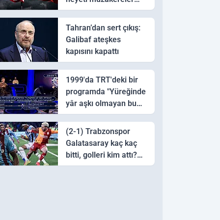
için Pakistan'a ulaştı
Tahran’dan sert çıkış:
Galibaf ateşkes
kapısını kapattı
1999'da TRT'deki bir
programda "Yüreğinde
yâr aşkı olmayan bu
sazı çalarsa tingirdatır"
sözünü söyleyen halk
(2-1) Trabzonspor
ozanı hangisidir?
Galatasaray kaç kaç
bitti, golleri kim attı?
Trabzonspor
Galatasaray maç özeti
ve golleri!