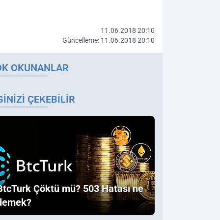
11.06.2018 20:10
Güncelleme: 11.06.2018 20:10
OK OKUNANLAR
GINIZI ÇEKEBILIR
BtcTurk Çöktü mü? 503 Hatası ne
demek?