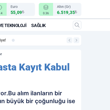
Euro
Altın (Gr)
₺
₺
55,09
6.519,35
14
0.36
VE TEKNOLOJI
SAĞLIK
00:12
"Epic Fury" Operasy
or
sta Kayıt Kabul
r.Bu alım ilanların bir
ın büyük bir çoğunluğu ise