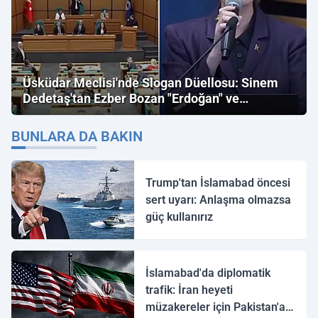
Üsküdar Meclisi'nde Slogan Düellosu: Sinem
Dedetaş'tan Ezber Bozan "Erdoğan" ve
"İmamoğlu" Çıkışı!
BUNLARA DA BAKIN
Trump'tan İslamabad öncesi
sert uyarı: Anlaşma olmazsa
güç kullanırız
İslamabad'da diplomatik
trafik: İran heyeti
müzakereler için Pakistan'a