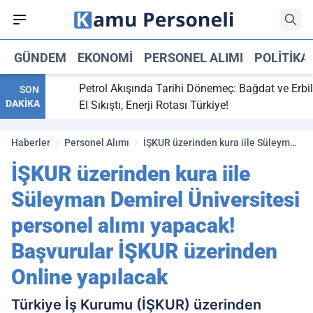
GÜNDEM
EKONOMI
PERSONEL ALIMI
POLITIKA
ti,
Petrol Akışında Tarihi Dönemeç: Bağdat ve Erbil
SON
DAKİKA
y maç
El Sıkıştı, Enerji Rotası Türkiye!
Haberler
Personel Alımı
İŞKUR üzerinden kura iile Süleyman
Demirel Üniversitesi personel alımı
İŞKUR üzerinden kura iile
yapacak! Başvurular İŞKUR
üzerinden Online yapılacak
Süleyman Demirel Üniversitesi
personel alımı yapacak!
Başvurular İŞKUR üzerinden
Online yapılacak
Türkiye İş Kurumu (İŞKUR) üzerinden