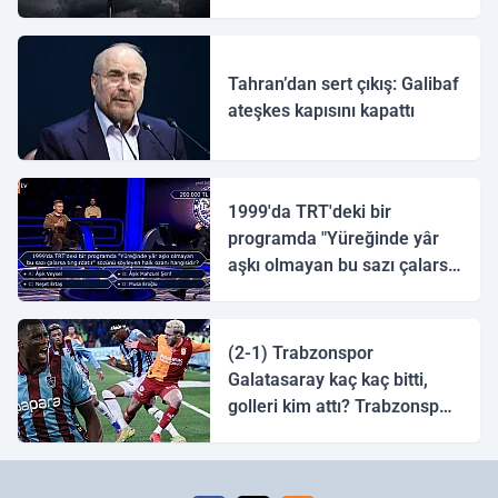
ulaştı
Tahran’dan sert çıkış: Galibaf
ateşkes kapısını kapattı
1999'da TRT'deki bir
programda "Yüreğinde yâr
aşkı olmayan bu sazı çalarsa
tingirdatır" sözünü söyleyen
halk ozanı hangisidir?
(2-1) Trabzonspor
Galatasaray kaç kaç bitti,
golleri kim attı? Trabzonspor
Galatasaray maç özeti ve
golleri!