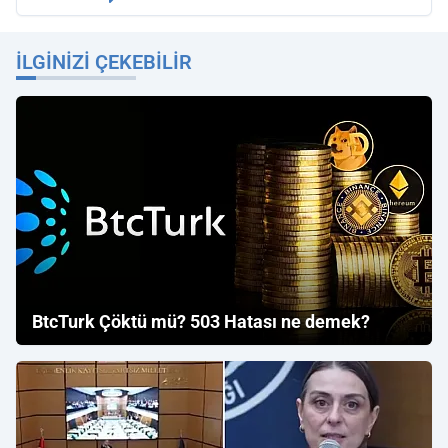
İLGINIZI ÇEKEBILIR
BtcTurk Çöktü mü? 503 Hatası ne demek?