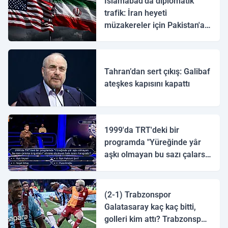
İslamabad'da diplomatik
trafik: İran heyeti
müzakereler için Pakistan'a
ulaştı
Tahran’dan sert çıkış: Galibaf
ateşkes kapısını kapattı
1999'da TRT'deki bir
programda "Yüreğinde yâr
aşkı olmayan bu sazı çalarsa
tingirdatır" sözünü söyleyen
halk ozanı hangisidir?
(2-1) Trabzonspor
Galatasaray kaç kaç bitti,
golleri kim attı? Trabzonspor