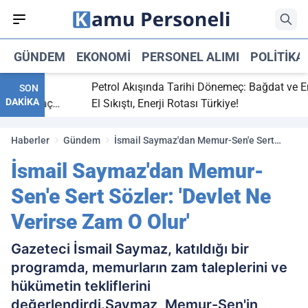
GÜNDEM
EKONOMI
PERSONEL ALIMI
POLITIKA
bitti,
Petrol Akışında Tarihi Dönemeç: Bağdat ve Erbil
SON
DAKİKA
aray maç
El Sıkıştı, Enerji Rotası Türkiye!
Haberler
Gündem
İsmail Saymaz'dan Memur-Sen'e Sert
Sözler: 'Devlet Ne Verirse Zam O Olur'
İsmail Saymaz'dan Memur-
Sen'e Sert Sözler: 'Devlet Ne
Verirse Zam O Olur'
Gazeteci İsmail Saymaz, katıldığı bir
programda, memurların zam taleplerini ve
hükümetin tekliflerini
değerlendirdi.Saymaz, Memur-Sen'in