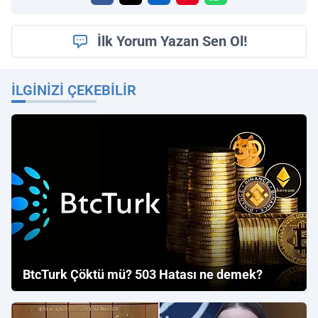
İlk Yorum Yazan Sen Ol!
İLGINIZI ÇEKEBILIR
BtcTurk Çöktü mü? 503 Hatası ne demek?