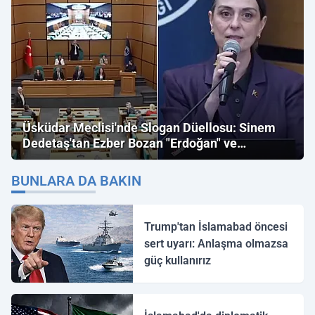
Üsküdar Meclisi'nde Slogan Düellosu: Sinem
Dedetaş'tan Ezber Bozan "Erdoğan" ve
"İmamoğlu" Çıkışı!
BUNLARA DA BAKIN
Trump'tan İslamabad öncesi
sert uyarı: Anlaşma olmazsa
güç kullanırız