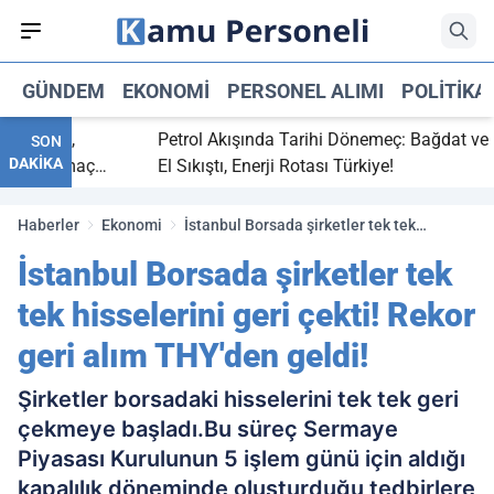
GÜNDEM
EKONOMI
PERSONEL ALIMI
POLITIKA
 bitti,
Petrol Akışında Tarihi Dönemeç: Bağdat ve Erb
SON
DAKİKA
saray maç
El Sıkıştı, Enerji Rotası Türkiye!
Haberler
Ekonomi
İstanbul Borsada şirketler tek tek
hisselerini geri çekti! Rekor geri alım
İstanbul Borsada şirketler tek
THY'den geldi!
tek hisselerini geri çekti! Rekor
geri alım THY'den geldi!
Şirketler borsadaki hisselerini tek tek geri
çekmeye başladı.Bu süreç Sermaye
Piyasası Kurulunun 5 işlem günü için aldığı
kapalılık döneminde oluşturduğu tedbirlere