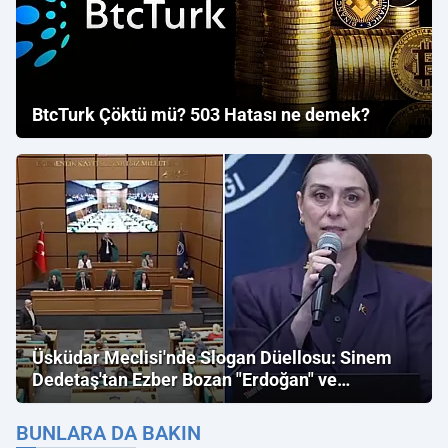
BtcTurk Çöktü mü? 503 Hatası ne demek?
Üsküdar Meclisi'nde Slogan Düellosu: Sinem
Dedetaş'tan Ezber Bozan "Erdoğan" ve
"İmamoğlu" Çıkışı!
BUNLARA DA BAKIN