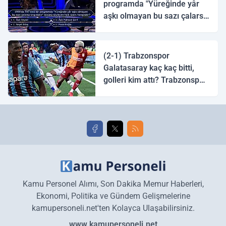
programda "Yüreğinde yâr
aşkı olmayan bu sazı çalarsa
tingirdatır" sözünü söyleyen
halk ozanı hangisidir?
(2-1) Trabzonspor
Galatasaray kaç kaç bitti,
golleri kim attı? Trabzonspor
Galatasaray maç özeti ve
golleri!
Kamu Personel Alımı, Son Dakika Memur Haberleri,
Ekonomi, Politika ve Gündem Gelişmelerine
kamupersoneli.net'ten Kolayca Ulaşabilirsiniz.
www.kamupersoneli.net