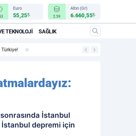
Euro
Altın (Gr)
₺
₺
55,25
6.660,55
43
2.59
VE TEKNOLOJI
SAĞLIK
00:12
"Epic Fury" Operasy
atmalardayız:
sonrasında İstanbul
 İstanbul depremi için