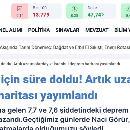
Bist100
Dolar
₺
13.779
47,74
-0.14
0.25
0.
EL ALIMI
POLITIKA
SINAVLAR
MEVZUAT
BILIM 
ihi Dönemeç: Bağdat ve Erbil El Sıkıştı, Enerji Rotası Türkiye!
e doldu! Artık uzatmalardayız: İstanbul deprem haritası yayımlandı
için süre doldu! Artık uz
haritası yayımlandı
gelen 7,7 ve 7,6 şiddetindeki deprem 
azandı.Geçtiğimiz günlerde Naci Görür,
zatmalarda olduğumuzu söyledi.