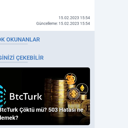
15.02.2023 15:54
Güncelleme: 15.02.2023 15:54
OK OKUNANLAR
GINIZI ÇEKEBILIR
BtcTurk Çöktü mü? 503 Hatası ne
demek?