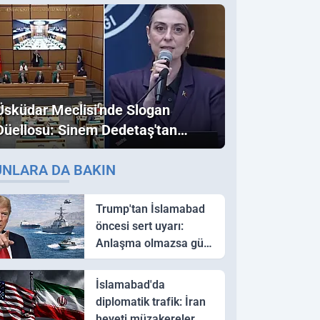
Üsküdar Meclisi'nde Slogan
Düellosu: Sinem Dedetaş'tan
Ezber Bozan "Erdoğan" ve
UNLARA DA BAKIN
"İmamoğlu" Çıkışı!
Trump'tan İslamabad
öncesi sert uyarı:
Anlaşma olmazsa güç
kullanırız
İslamabad'da
diplomatik trafik: İran
heyeti müzakereler