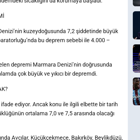
ündemdeki sıcaklığını da korumaya başladı.
Mİ
Denizi’nin kuzeydoğusunda 7,2 şiddetinde büyük
aratorluğu’nda bu deprem sebebi ile 4.000 –
gelen depremi Marmara Denizi’nin doğrusunda
lamda çok büyük ve yıkıcı bir depremdi.
AK?
ade ediyor. Ancak konu ile ilgili elbette bir tarih
klüğünün ortalama 7,0 ve 7,5 arasında olacağı
kasında Avcılar, Küçükçekmece, Bakırköy, Beylikdüzü,