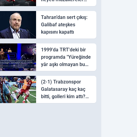
için Pakistan'a ulaştı
Tahran’dan sert çıkış:
Galibaf ateşkes
kapısını kapattı
1999'da TRT'deki bir
programda "Yüreğinde
yâr aşkı olmayan bu
sazı çalarsa tingirdatır"
sözünü söyleyen halk
(2-1) Trabzonspor
ozanı hangisidir?
Galatasaray kaç kaç
bitti, golleri kim attı?
Trabzonspor
Galatasaray maç özeti
ve golleri!