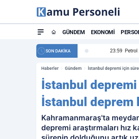
GÜNDEM
EKONOMI
PERSON
ay maç özeti ve golleri!
23:59
Petrol Akışında Tar
SON DAKİKA
Haberler
Gündem
İstanbul depremi için sür
İstanbul depremi 
İstanbul deprem 
Kahramanmaraş'ta meydana 
depremi araştırmaları hız k
sürenin dolduğunu artık u