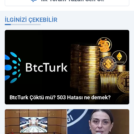
İLGINIZI ÇEKEBILIR
BtcTurk Çöktü mü? 503 Hatası ne demek?