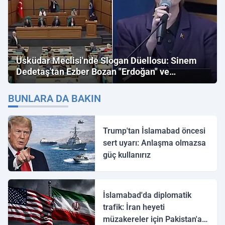
Üsküdar Meclisi'nde Slogan Düellosu: Sinem
Dedetaş'tan Ezber Bozan "Erdoğan" ve
"İmamoğlu" Çıkışı!
BUNLARA DA BAKIN
Trump'tan İslamabad öncesi
sert uyarı: Anlaşma olmazsa
güç kullanırız
İslamabad'da diplomatik
trafik: İran heyeti
müzakereler için Pakistan'a