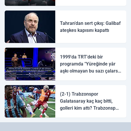
ulaştı
Tahran’dan sert çıkış: Galibaf
ateşkes kapısını kapattı
1999'da TRT'deki bir
programda "Yüreğinde yâr
aşkı olmayan bu sazı çalarsa
tingirdatır" sözünü söyleyen
halk ozanı hangisidir?
(2-1) Trabzonspor
Galatasaray kaç kaç bitti,
golleri kim attı? Trabzonspor
Galatasaray maç özeti ve
golleri!