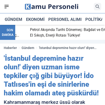
GÜNDEM
EKONOMI
PERSONEL ALIMI
POLITIKA
itti,
Petrol Akışında Tarihi Dönemeç: Bağdat ve Erbil
SON
DAKİKA
ray maç
El Sıkıştı, Enerji Rotası Türkiye!
Haberler
Gündem
'İstanbul depremine hazır olun!' diyen
uzman isme tepkiler çığ gibi büyüyor! İdo
'İstanbul depremine hazır
Tatlıses'in eşi de sinirlerine hakim
olamadı ateş püskürdü!
olun!' diyen uzman isme
tepkiler çığ gibi büyüyor! İdo
Tatlıses'in eşi de sinirlerine
hakim olamadı ateş püskürdü!
Kahramanmaraş merkez üssü olarak