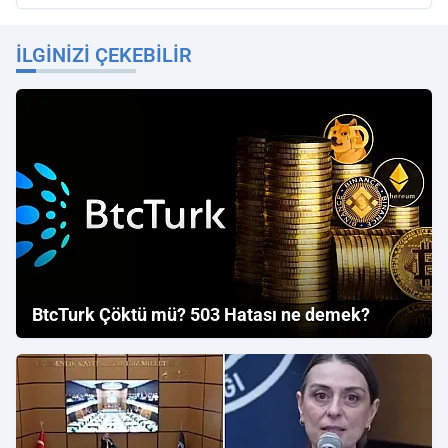
İLGINIZI ÇEKEBILIR
BtcTurk Çöktü mü? 503 Hatası ne demek?