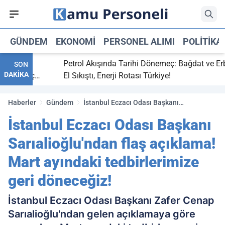
GÜNDEM
EKONOMI
PERSONEL ALIMI
POLITIKA
tti,
Petrol Akışında Tarihi Dönemeç: Bağdat ve Erbil
SON
DAKİKA
ay maç
El Sıkıştı, Enerji Rotası Türkiye!
Haberler
Gündem
İstanbul Eczacı Odası Başkanı
Sarıalioğlu'ndan flaş açıklama! Mart
İstanbul Eczacı Odası Başkanı
ayındaki tedbirlerimize geri döneceğiz!
Sarıalioğlu'ndan flaş açıklama!
Mart ayındaki tedbirlerimize
geri döneceğiz!
İstanbul Eczacı Odası Başkanı Zafer Cenap
Sarıalioğlu'ndan gelen açıklamaya göre