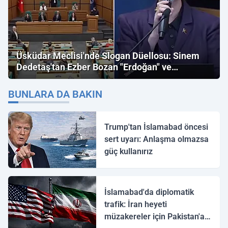
Üsküdar Meclisi'nde Slogan Düellosu: Sinem
Dedetaş'tan Ezber Bozan "Erdoğan" ve
"İmamoğlu" Çıkışı!
BUNLARA DA BAKIN
Trump'tan İslamabad öncesi
sert uyarı: Anlaşma olmazsa
güç kullanırız
İslamabad'da diplomatik
trafik: İran heyeti
müzakereler için Pakistan'a