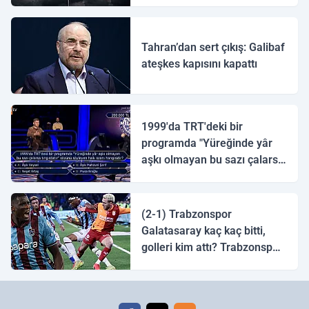
ulaştı
Tahran’dan sert çıkış: Galibaf
ateşkes kapısını kapattı
1999'da TRT'deki bir
programda "Yüreğinde yâr
aşkı olmayan bu sazı çalarsa
tingirdatır" sözünü söyleyen
halk ozanı hangisidir?
(2-1) Trabzonspor
Galatasaray kaç kaç bitti,
golleri kim attı? Trabzonspor
Galatasaray maç özeti ve
golleri!