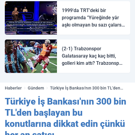
1999'da TRT'deki bir
programda "Yüreğinde yâr
aşkı olmayan bu sazı çalarsa
tingirdatır" sözünü söyleyen
halk ozanı hangisidir?
(2-1) Trabzonspor
Galatasaray kaç kaç bitti,
golleri kim attı? Trabzonspor
Galatasaray maç özeti ve
golleri!
Haberler
Gündem
Türkiye İş Bankası'nın 300 bin TL'den
başlayan bu konutlarına dikkat edin
Türkiye İş Bankası'nın 300 bin
çünkü her an satışı gerçekleştirilebilir!
TL'den başlayan bu
konutlarına dikkat edin çünkü
her an satışı