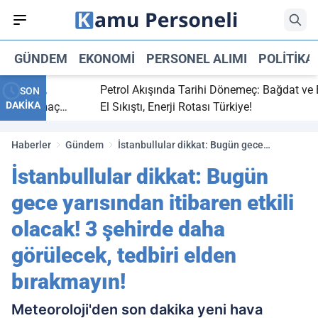
GÜNDEM
EKONOMI
PERSONEL ALIMI
POLITIKA
bitti,
Petrol Akışında Tarihi Dönemeç: Bağdat ve Erbil
SON
DAKİKA
aray maç
El Sıkıştı, Enerji Rotası Türkiye!
Haberler
Gündem
İstanbullular dikkat: Bugün gece
yarısından itibaren etkili olacak! 3 şehirde
İstanbullular dikkat: Bugün
daha görülecek, tedbiri elden bırakmayın!
gece yarısından itibaren etkili
olacak! 3 şehirde daha
görülecek, tedbiri elden
bırakmayın!
Meteoroloji'den son dakika yeni hava