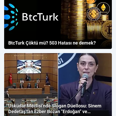
BtcTurk Çöktü mü? 503 Hatası ne demek?
Üsküdar Meclisi'nde Slogan Düellosu: Sinem
Dedetaş'tan Ezber Bozan "Erdoğan" ve