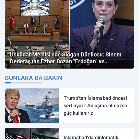
Üsküdar Meclisi'nde Slogan Düellosu: Sinem
Dedetaş'tan Ezber Bozan "Erdoğan" ve
"İmamoğlu" Çıkışı!
BUNLARA DA BAKIN
Trump'tan İslamabad öncesi
sert uyarı: Anlaşma olmazsa
güç kullanırız
İslamabad'da diplomatik