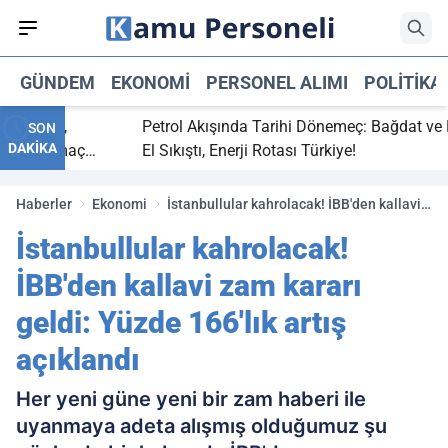
GÜNDEM
EKONOMI
PERSONEL ALIMI
POLITIKA
 bitti,
Petrol Akışında Tarihi Dönemeç: Bağdat ve Erbi
SON
DAKİKA
saray maç
El Sıkıştı, Enerji Rotası Türkiye!
Haberler
Ekonomi
İstanbullular kahrolacak! İBB'den kallavi
zam kararı geldi: Yüzde 166'lık artış
İstanbullular kahrolacak!
açıklandı
İBB'den kallavi zam kararı
geldi: Yüzde 166'lık artış
açıklandı
Her yeni güne yeni bir zam haberi ile
uyanmaya adeta alışmış olduğumuz şu