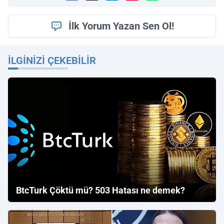
İlk Yorum Yazan Sen Ol!
İLGINIZI ÇEKEBILIR
BtcTurk Çöktü mü? 503 Hatası ne demek?