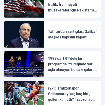
trafik: İran heyeti
müzakereler için Pakistan'a
ulaştı
Tahran’dan sert çıkış: Galibaf
ateşkes kapısını kapattı
1999'da TRT'deki bir
programda "Yüreğinde yâr
aşkı olmayan bu sazı çalarsa
tingirdatır" sözünü söyleyen
halk ozanı hangisidir?
(2-1) Trabzonspor
Galatasaray kaç kaç bitti,
golleri kim attı? Trabzonspor