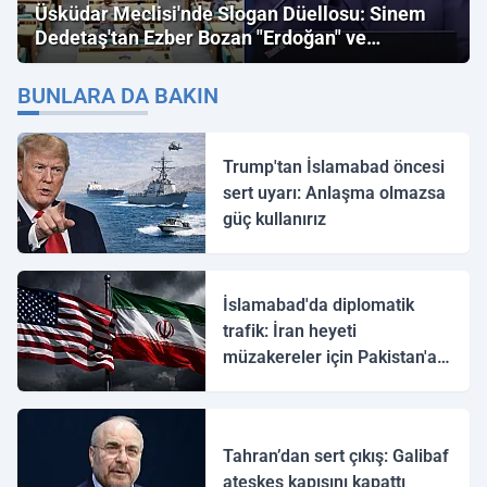
Üsküdar Meclisi'nde Slogan Düellosu: Sinem
Dedetaş'tan Ezber Bozan "Erdoğan" ve
"İmamoğlu" Çıkışı!
BUNLARA DA BAKIN
Trump'tan İslamabad öncesi
sert uyarı: Anlaşma olmazsa
güç kullanırız
İslamabad'da diplomatik
trafik: İran heyeti
müzakereler için Pakistan'a
ulaştı
Tahran’dan sert çıkış: Galibaf
ateşkes kapısını kapattı