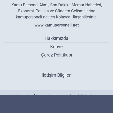
Kamu Personel Alımı, Son Dakika Memur Haberleri,
Ekonomi, Politika ve Gündem Gelişmelerine
kamupersoneli.net'ten Kolayca Ulaşabilirsiniz.
www.kamupersoneli.net
Hakkımızda
Künye
Çerez Politikası
İletişim Bilgileri
İYİ Parti Genel Başkan Yardımcısı Aydın: İyi Bir Başlangıç
Yaptığımızı Düşünüyoruz - Politika
Haber Yazılımı:
Medya İnternet
-
Kulga Haber Yazılımı
v26.7.3