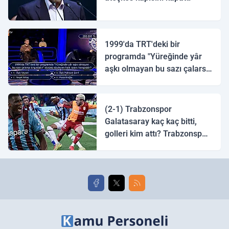
1999'da TRT'deki bir
programda "Yüreğinde yâr
aşkı olmayan bu sazı çalarsa
tingirdatır" sözünü söyleyen
halk ozanı hangisidir?
(2-1) Trabzonspor
Galatasaray kaç kaç bitti,
golleri kim attı? Trabzonspor
Galatasaray maç özeti ve
golleri!