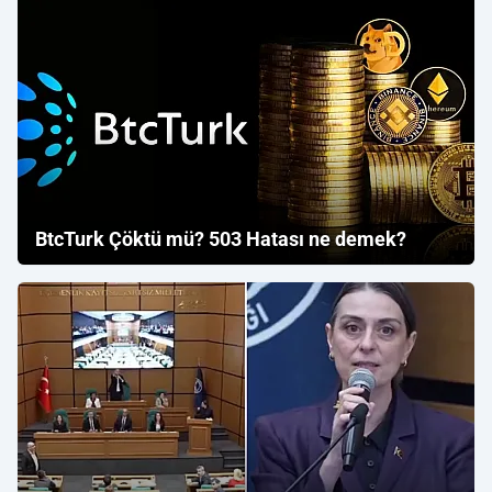
BtcTurk Çöktü mü? 503 Hatası ne demek?