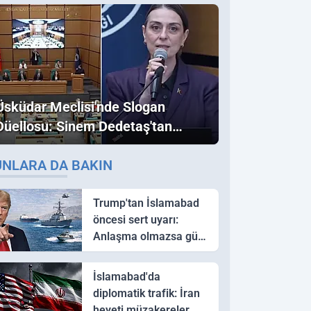
Üsküdar Meclisi'nde Slogan
Düellosu: Sinem Dedetaş'tan
Ezber Bozan "Erdoğan" ve
UNLARA DA BAKIN
"İmamoğlu" Çıkışı!
Trump'tan İslamabad
öncesi sert uyarı:
Anlaşma olmazsa güç
kullanırız
İslamabad'da
diplomatik trafik: İran
heyeti müzakereler