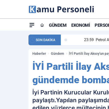
GÜNDEM
EKONOMI
PERSON
ay maç özeti ve golleri!
23:59
Petrol Akışında Tar
SON DAKİKA
Haberler
Gündem
İYİ Partili İlay Aksoy'un
İYİ Partili İlay 
gündemde bomba 
İyi Partinin Kurucular Kuru
paylaştı.Yapılan paylaşımda
edilen yüzlerce mültecinin