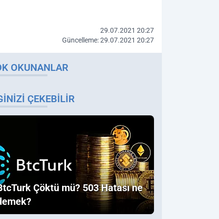
29.07.2021 20:27
Güncelleme: 29.07.2021 20:27
OK OKUNANLAR
GINIZI ÇEKEBILIR
BtcTurk Çöktü mü? 503 Hatası ne
demek?