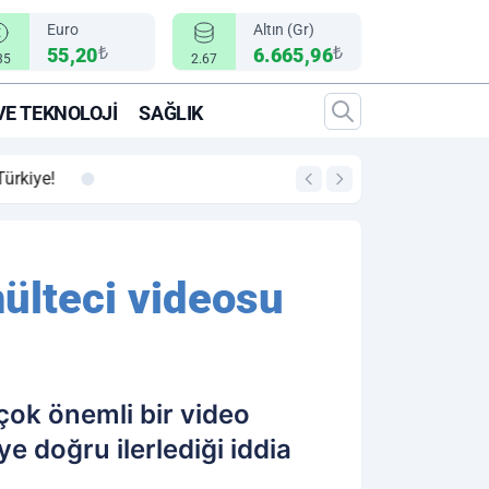
Euro
Altın (Gr)
₺
₺
55,20
6.665,96
35
2.67
VE TEKNOLOJI
SAĞLIK
00:12
"Epic Fury" Operasy
mülteci videosu
 çok önemli bir video
e doğru ilerlediği iddia