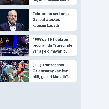
için Pakistan'a ulaştı
Tahran’dan sert çıkış:
Galibaf ateşkes
kapısını kapattı
1999'da TRT'deki bir
programda "Yüreğinde
yâr aşkı olmayan bu
sazı çalarsa tingirdatır"
sözünü söyleyen halk
(2-1) Trabzonspor
ozanı hangisidir?
Galatasaray kaç kaç
bitti, golleri kim attı?
Trabzonspor
Galatasaray maç özeti
ve golleri!