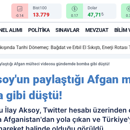
Bist100
Dolar
₺
13.779
47,71
-0.14
0.17
0.
EL ALIMI
POLITIKA
SINAVLAR
MEVZUAT
BILIM 
ihi Dönemeç: Bağdat ve Erbil El Sıkıştı, Enerji Rotası Türkiye!
 paylaştığı Afgan mülteci videosu gündemde bomba gibi düştü!
Aksoy'un paylaştığı Afgan 
gibi düştü!
lu İlay Aksoy, Twitter hesabı üzerinden
 Afganistan'dan yola çıkan ve Türkiye'y
 hareket halinde olduğu görüldü.