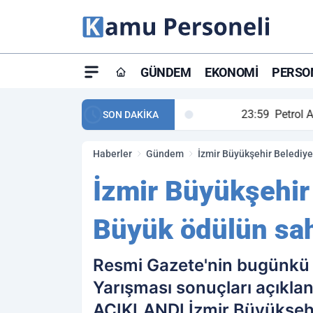
GÜNDEM
EKONOMI
PERSON
ay maç özeti ve golleri!
23:59
Petrol Akışında Tar
SON DAKİKA
Haberler
Gündem
İzmir Büyükşehir Belediyes
İzmir Büyükşehir 
Büyük ödülün sahi
Resmi Gazete'nin bugünkü s
Yarışması sonuçları açı
AÇIKLANDI İzmir Büyükşehir