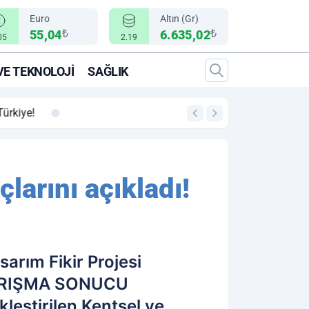
Euro
Altın (Gr)
₺
₺
55,04
6.635,02
05
2.19
VE TEKNOLOJI
SAĞLIK
00:12
"Epic Fury" Operasy
larını açıkladı!
arım Fikir Projesi
 YARIŞMA SONUCU
leştirilen Kentsel ve