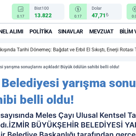
Bist100
Dolar
₺
13.822
47,71
0.17
0.17
0.
EL ALIMI
POLITIKA
SINAVLAR
MEVZUAT
BILIM 
ihi Dönemeç: Bağdat ve Erbil El Sıkıştı, Enerji Rotası Türkiye!
i yarışma sonuçlarını açıkladı! Büyük ödülün sahibi belli oldu!
Belediyesi yarışma sonuç
bi belli oldu!
ayısında Meles Çayı Ulusal Kentsel Tas
klandı.İZMİR BÜYÜKŞEHİR BELEDİYESİ
 Belediye Başkanlığı tarafından gerçek