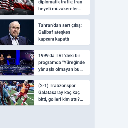
diplomatik trafik: İran
heyeti müzakereler
için Pakistan'a ulaştı
Tahran’dan sert çıkış:
Galibaf ateşkes
kapısını kapattı
1999'da TRT'deki bir
programda "Yüreğinde
yâr aşkı olmayan bu
sazı çalarsa tingirdatır"
sözünü söyleyen halk
(2-1) Trabzonspor
ozanı hangisidir?
Galatasaray kaç kaç
bitti, golleri kim attı?
Trabzonspor
Galatasaray maç özeti
ve golleri!