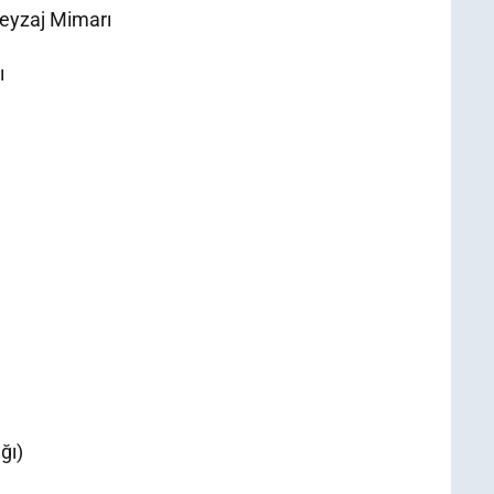
Peyzaj Mimarı
ı
ğı)