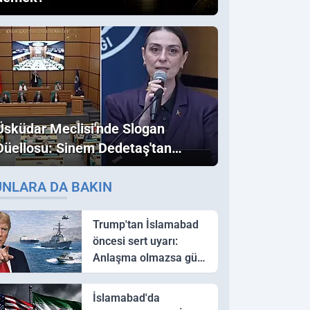
Üsküdar Meclisi'nde Slogan
Düellosu: Sinem Dedetaş'tan
Ezber Bozan "Erdoğan" ve
UNLARA DA BAKIN
"İmamoğlu" Çıkışı!
Trump'tan İslamabad
öncesi sert uyarı:
Anlaşma olmazsa güç
kullanırız
İslamabad'da