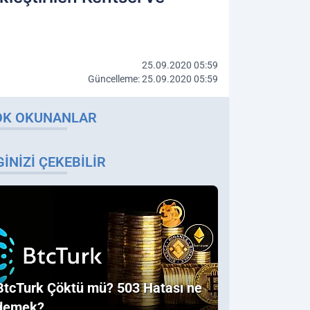
25.09.2020 05:59
Güncelleme: 25.09.2020 05:59
OK OKUNANLAR
GINIZI ÇEKEBILIR
BtcTurk Çöktü mü? 503 Hatası ne
demek?