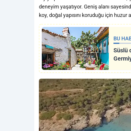
deneyim yaşatıyor. Geniş alanı sayesind
koy, doğal yapısını koruduğu için huzur 
BU HAB
Süslü 
Germiy
İzmir'i