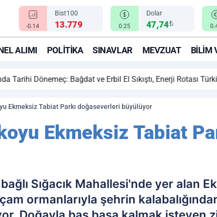
Bist100
Dolar
₺
13.779
47,74
-0.14
0.25
0.
EL ALIMI
POLITIKA
SINAVLAR
MEVZUAT
BILIM 
ihi Dönemeç: Bağdat ve Erbil El Sıkıştı, Enerji Rotası Türkiye!
oyu Ekmeksiz Tabiat Parkı doğaseverleri büyülüyor
 koyu Ekmeksiz Tabiat Pa
e bağlı Sığacık Mahallesi'nde yer alan E
e çam ormanlarıyla şehrin kalabalığınd
yor. Doğayla baş başa kalmak isteyen ziy