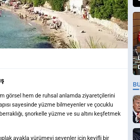
ış
B
hem görsel hem de ruhsal anlamda ziyaretçilerini
z yapısı sayesinde yüzme bilmeyenler ve çocuklu
 berraklığı, şnorkelle yüzme ve su altını keşfetmek
ıplak ayakla yürümeyi sevenler için keyifli bir