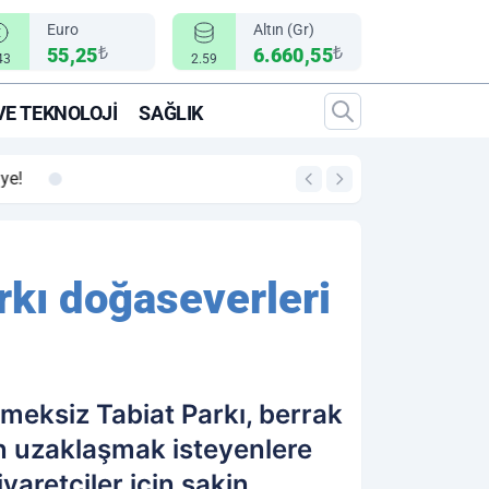
Euro
Altın (Gr)
₺
₺
55,25
6.660,55
43
2.59
VE TEKNOLOJI
SAĞLIK
00:12
"Epic Fury" Operasy
rkı doğaseverleri
kmeksiz Tabiat Parkı, berrak
an uzaklaşmak isteyenlere
aretçiler için sakin,