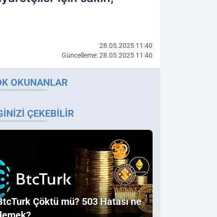
28.05.2025 11:40
Güncelleme: 28.05.2025 11:40
OK OKUNANLAR
GINIZI ÇEKEBILIR
BtcTurk Çöktü mü? 503 Hatası ne
demek?