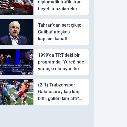
diplomatik trafik: İran
heyeti müzakereler
için Pakistan'a ulaştı
Tahran’dan sert çıkış:
Galibaf ateşkes
kapısını kapattı
1999'da TRT'deki bir
programda "Yüreğinde
yâr aşkı olmayan bu
sazı çalarsa tingirdatır"
sözünü söyleyen halk
(2-1) Trabzonspor
ozanı hangisidir?
Galatasaray kaç kaç
bitti, golleri kim attı?
Trabzonspor
Galatasaray maç özeti
ve golleri!