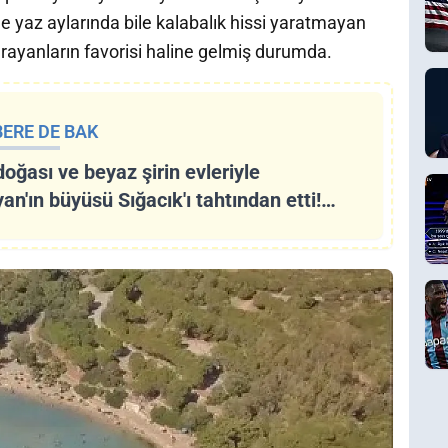
e yaz aylarında bile kalabalık hissi yaratmayan
arayanların favorisi haline gelmiş durumda.
ERE DE BAK
doğası ve beyaz şirin evleriyle
an'ın büyüsü Sığacık'ı tahtından etti!
n saklı cennetine akın var