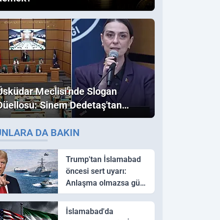
Üsküdar Meclisi'nde Slogan
Düellosu: Sinem Dedetaş'tan
Ezber Bozan "Erdoğan" ve
UNLARA DA BAKIN
"İmamoğlu" Çıkışı!
Trump'tan İslamabad
öncesi sert uyarı:
Anlaşma olmazsa güç
kullanırız
İslamabad'da