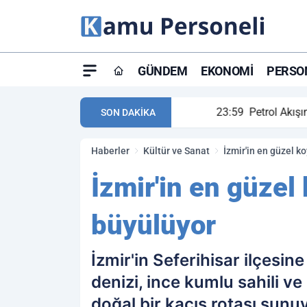
GÜNDEM
EKONOMI
PERSON
ay maç özeti ve golleri!
23:59
Petrol Akışında Tar
SON DAKİKA
Haberler
Kültür ve Sanat
İzmir'in en güzel k
İzmir'in en güzel
büyülüyor
İzmir'in Seferihisar ilçesin
denizi, ince kumlu sahili v
doğal bir kaçış rotası sunu