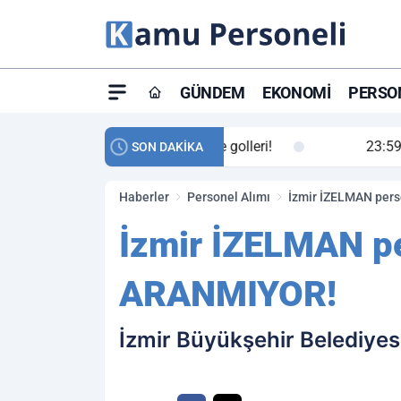
GÜNDEM
EKONOMI
PERSON
ay maç özeti ve golleri!
23:59
Petrol Akışında Tar
SON DAKİKA
Haberler
Personel Alımı
İzmir İZELMAN pers
İzmir İZELMAN pe
ARANMIYOR!
İzmir Büyükşehir Belediye