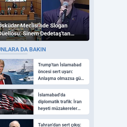
Üsküdar Meclisi'nde Slogan
Düellosu: Sinem Dedetaş'tan
Ezber Bozan "Erdoğan" ve
UNLARA DA BAKIN
"İmamoğlu" Çıkışı!
Trump'tan İslamabad
öncesi sert uyarı:
Anlaşma olmazsa güç
kullanırız
İslamabad'da
diplomatik trafik: İran
heyeti müzakereler
için Pakistan'a ulaştı
Tahran’dan sert çıkış: