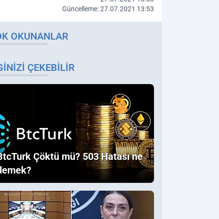
Güncelleme: 27.07.2021 13:53
OK OKUNANLAR
GINIZI ÇEKEBILIR
BtcTurk Çöktü mü? 503 Hatası ne
demek?