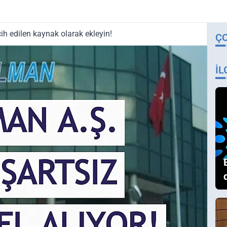
ih edilen kaynak olarak ekleyin!
Ç
İL