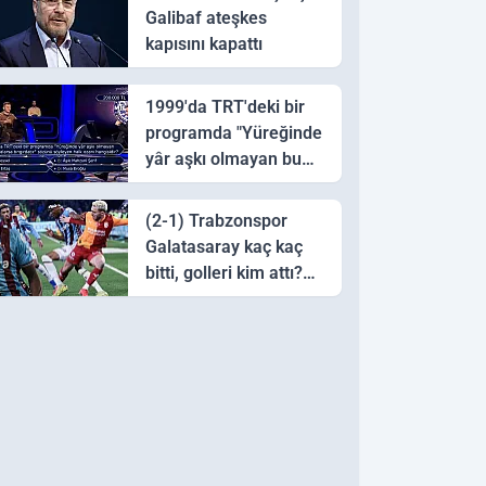
Galibaf ateşkes
kapısını kapattı
1999'da TRT'deki bir
programda "Yüreğinde
yâr aşkı olmayan bu
sazı çalarsa tingirdatır"
sözünü söyleyen halk
(2-1) Trabzonspor
ozanı hangisidir?
Galatasaray kaç kaç
bitti, golleri kim attı?
Trabzonspor
Galatasaray maç özeti
ve golleri!