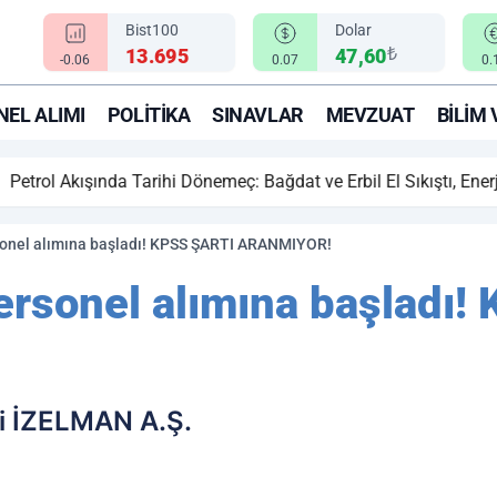
Bist100
Dolar
₺
13.695
47,60
-0.06
0.07
0.
EL ALIMI
POLITIKA
SINAVLAR
MEVZUAT
BILIM 
ihi Dönemeç: Bağdat ve Erbil El Sıkıştı, Enerji Rotası Türkiye!
onel alımına başladı! KPSS ŞARTI ARANMIYOR!
rsonel alımına başladı!
si İZELMAN A.Ş.