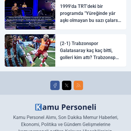
1999'da TRT'deki bir
programda "Yüreğinde yâr
aşkı olmayan bu sazı çalarsa
tingirdatır" sözünü söyleyen
halk ozanı hangisidir?
(2-1) Trabzonspor
Galatasaray kaç kaç bitti,
golleri kim attı? Trabzonspor
Galatasaray maç özeti ve
golleri!
Kamu Personel Alımı, Son Dakika Memur Haberleri,
Ekonomi, Politika ve Gündem Gelişmelerine