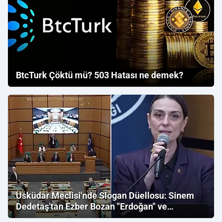
BtcTurk Çöktü mü? 503 Hatası ne demek?
Üsküdar Meclisi'nde Slogan Düellosu: Sinem
Dedetaş'tan Ezber Bozan "Erdoğan" ve
"İmamoğlu" Çıkışı!