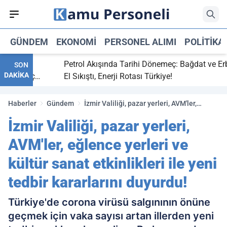
GÜNDEM
EKONOMI
PERSONEL ALIMI
POLITIKA
tti,
Petrol Akışında Tarihi Dönemeç: Bağdat ve Erbil
SON
DAKİKA
ay maç
El Sıkıştı, Enerji Rotası Türkiye!
Haberler
Gündem
İzmir Valiliği, pazar yerleri, AVM'ler,
eğlence yerleri ve kültür sanat etkinlikleri
İzmir Valiliği, pazar yerleri,
ile yeni tedbir kararlarını duyurdu!
AVM'ler, eğlence yerleri ve
kültür sanat etkinlikleri ile yeni
tedbir kararlarını duyurdu!
Türkiye'de corona virüsü salgınının önüne
geçmek için vaka sayısı artan illerden yeni