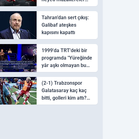
için Pakistan'a ulaştı
Tahran’dan sert çıkış:
Galibaf ateşkes
kapısını kapattı
1999'da TRT'deki bir
programda "Yüreğinde
yâr aşkı olmayan bu
sazı çalarsa tingirdatır"
sözünü söyleyen halk
(2-1) Trabzonspor
ozanı hangisidir?
Galatasaray kaç kaç
bitti, golleri kim attı?
Trabzonspor
Galatasaray maç özeti
ve golleri!