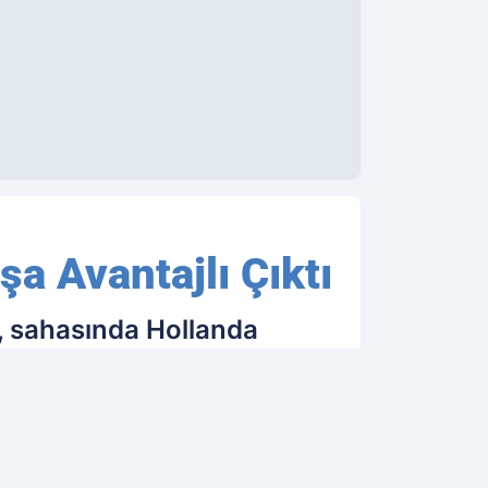
a Avantajlı Çıktı
, sahasında Hollanda
ertliler, bu sonuçla rövanş
24.08.2023 22:30