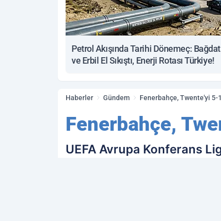
Petrol Akışında Tarihi Dönemeç: Bağdat
ve Erbil El Sıkıştı, Enerji Rotası Türkiye!
Haberler
Gündem
Fenerbahçe, Twente'yi 5-1
Fenerbahçe, Twen
UEFA Avrupa Konferans Ligi
temsilcisi Twente'yi 5-1 gib
için büyük bir avantaj elde e
PAYLAŞ