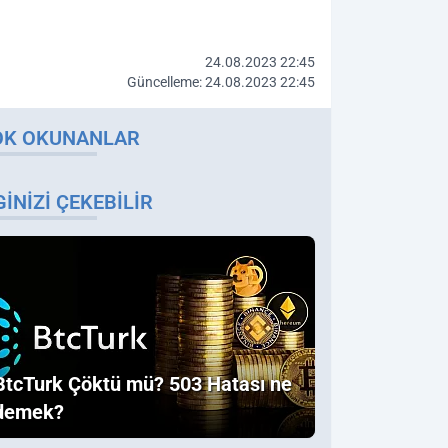
24.08.2023 22:45
Güncelleme: 24.08.2023 22:45
OK OKUNANLAR
GINIZI ÇEKEBILIR
BtcTurk Çöktü mü? 503 Hatası ne
demek?