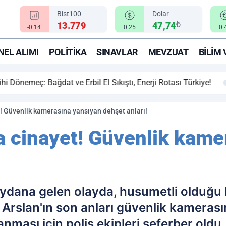
Bist100
Dolar
₺
13.779
47,74
-0.14
0.25
0.
EL ALIMI
POLITIKA
SINAVLAR
MEVZUAT
BILIM 
ihi Dönemeç: Bağdat ve Erbil El Sıkıştı, Enerji Rotası Türkiye!
t! Güvenlik kamerasına yansıyan dehşet anları!
ta cinayet! Güvenlik kame
eydana gelen olayda, husumetli olduğu 
 Arslan'ın son anları güvenlik kameras
anması için polis ekipleri seferber oldu.