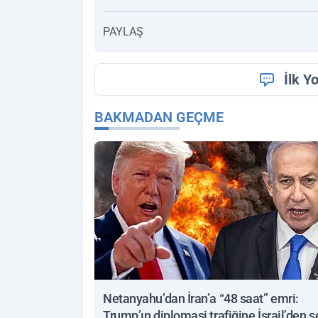
PAYLAŞ
İlk Y
BAKMADAN GEÇME
Netanyahu’dan İran’a “48 saat” emri:
Trump’ın diplomasi trafiğine İsrail’den s