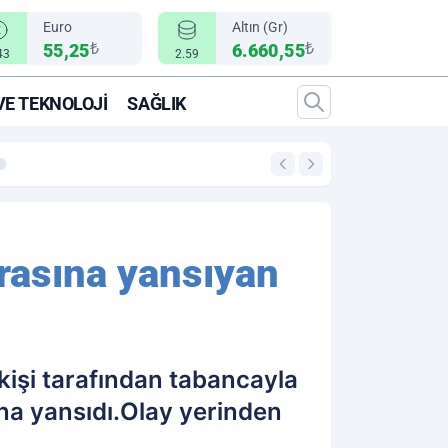
Euro
Altın (Gr)
₺
₺
55,25
6.660,55
43
2.59
VE TEKNOLOJI
SAĞLIK
00:12
"Epic Fury" Operasy
rasına yansıyan
kişi tarafından tabancayla
ına yansıdı.Olay yerinden