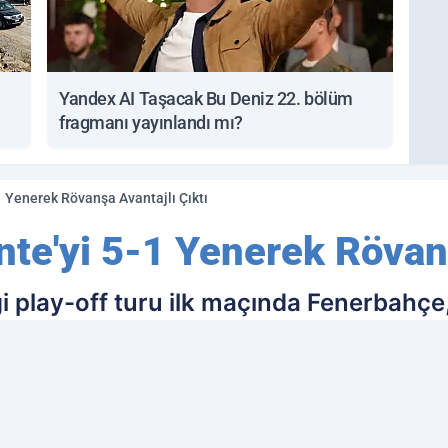
Yandex AI Taşacak Bu Deniz 22. bölüm
fragmanı yayınlandı mı?
 Yenerek Rövanşa Avantajlı Çıktı
te'yi 5-1 Yenerek Rövanş
 play-off turu ilk maçında Fenerbahçe
i farklı bir skorla mağlup etti.Sarı-laciv
tti.