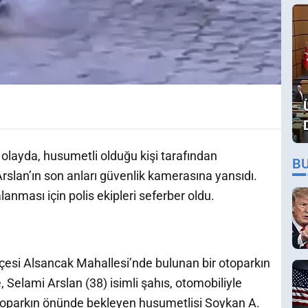
olayda, husumetli olduğu kişi tarafından
B
rslan’ın son anları güvenlik kamerasına yansıdı.
lanması için polis ekipleri seferber oldu.
lçesi Alsancak Mahallesi’nde bulunan bir otoparkın
, Selami Arslan (38) isimli şahıs, otomobiliyle
otoparkın önünde bekleyen husumetlisi Soykan A.