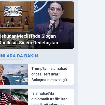
Üsküdar Meclisi'nde Slogan
Düellosu: Sinem Dedetaş'tan
Ezber Bozan "Erdoğan" ve
UNLARA DA BAKIN
"İmamoğlu" Çıkışı!
Trump'tan İslamabad
öncesi sert uyarı:
Anlaşma olmazsa güç
kullanırız
İslamabad'da
diplomatik trafik: İran
heyeti müzakereler