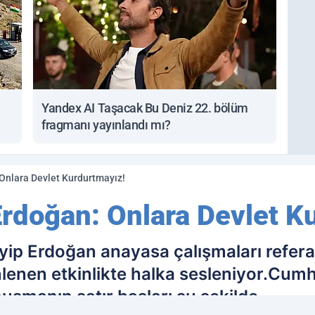
Yandex AI Taşacak Bu Deniz 22. bölüm
fragmanı yayınlandı mı?
nlara Devlet Kurdurtmayız!
doğan: Onlara Devlet K
ip Erdoğan anayasa çalışmaları refer
enen etkinlikte halka sesleniyor.Cum
şmanın satır başları şu şekilde.