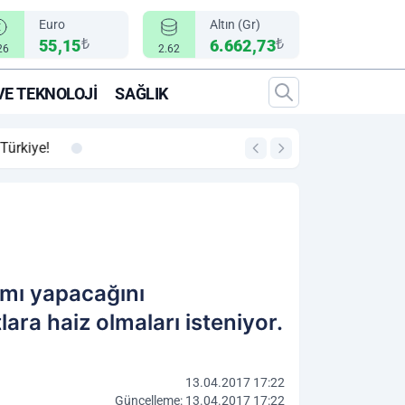
Euro
Altın (Gr)
₺
₺
55,15
6.662,73
26
2.62
VE TEKNOLOJI
SAĞLIK
00:12
"Epic Fury" Operasy
lımı yapacağını
ra haiz olmaları isteniyor.
13.04.2017 17:22
Güncelleme: 13.04.2017 17:22