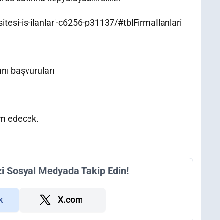
itesi-is-ilanlari-c6256-p31137/#tblFirmaIlanlari
anı başvuruları
am edecek.
zi Sosyal Medyada Takip Edin!
k
X.com