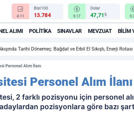
Bist100
Dolar
₺
13.784
47,71
-0.11
0.17
0.
EL ALIMI
POLITIKA
SINAVLAR
MEVZUAT
BILIM 
ihi Dönemeç: Bağdat ve Erbil El Sıkıştı, Enerji Rotası Türkiye!
si Personel Alım İlanı
itesi Personel Alım İlanı
tesi, 2 farklı pozisyonu için personel a
aylardan pozisyonlara göre bazı şartla