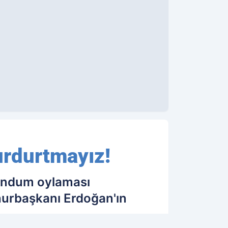
urdurtmayız!
andum oylaması
hurbaşkanı Erdoğan'ın