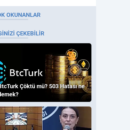
OK OKUNANLAR
GINIZI ÇEKEBILIR
BtcTurk Çöktü mü? 503 Hatası ne
demek?