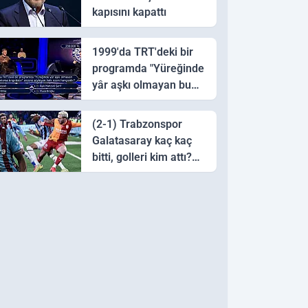
kapısını kapattı
1999'da TRT'deki bir
programda "Yüreğinde
yâr aşkı olmayan bu
sazı çalarsa tingirdatır"
sözünü söyleyen halk
(2-1) Trabzonspor
ozanı hangisidir?
Galatasaray kaç kaç
bitti, golleri kim attı?
Trabzonspor
Galatasaray maç özeti
ve golleri!