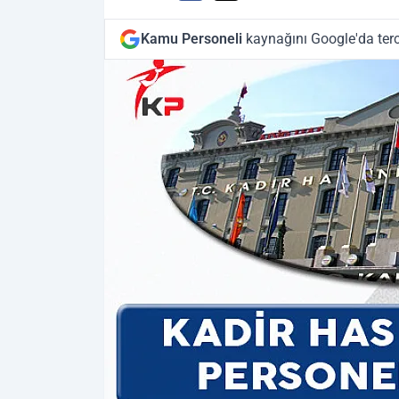
Kamu Personeli
kaynağını Google'da terc