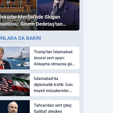
Üsküdar Meclisi'nde Slogan
Düellosu: Sinem Dedetaş'tan
Ezber Bozan "Erdoğan" ve
UNLARA DA BAKIN
"İmamoğlu" Çıkışı!
Trump'tan İslamabad
öncesi sert uyarı:
Anlaşma olmazsa güç
kullanırız
İslamabad'da
diplomatik trafik: İran
heyeti müzakereler
için Pakistan'a ulaştı
Tahran’dan sert çıkış:
Galibaf ateşkes