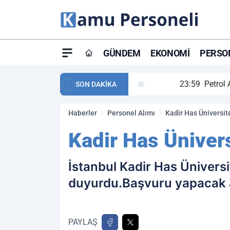
GÜNDEM
EKONOMI
PERSON
ay maç özeti ve golleri!
23:59
Petrol Akışında Tar
SON DAKİKA
Haberler
Personel Alımı
Kadir Has Üniversite
Kadir Has Ünivers
İstanbul Kadir Has Üniversi
duyurdu.Başvuru yapacak ad
PAYLAŞ