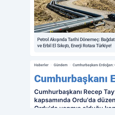
Petrol Akışında Tarihi Dönemeç: Bağdat
ve Erbil El Sıkıştı, Enerji Rotası Türkiye!
Haberler
Gündem
Cumhurbaşkanı Erdoğan: O
Cumhurbaşkanı Er
Cumhurbaşkanı Recep Tayy
kapsamında Ordu'da düzenl
Ordu'da yapmış olduğu konu