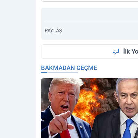
PAYLAŞ
İlk Y
BAKMADAN GEÇME