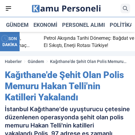
GÜNDEM
EKONOMI
PERSONEL ALIMI
POLITIKA
 bitti,
Petrol Akışında Tarihi Dönemeç: Bağdat ve Erb
SON
DAKİKA
saray maç
El Sıkıştı, Enerji Rotası Türkiye!
Haberler
Gündem
Kağıthane'de Şehit Olan Polis Memuru
Hakan Telli'nin Katilleri Yakalandı
Kağıthane'de Şehit Olan Polis
Memuru Hakan Telli'nin
Katilleri Yakalandı
İstanbul Kağıthane'de uyuşturucu çetesine
düzenlenen operasyonda şehit olan polis
memuru Hakan Telli'nin katilleri
yakalandı.Polis, 97 adrese eş zamanlı