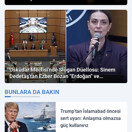
Üsküdar Meclisi'nde Slogan Düellosu: Sinem
Dedetaş'tan Ezber Bozan "Erdoğan" ve
"İmamoğlu" Çıkışı!
BUNLARA DA BAKIN
Trump'tan İslamabad öncesi
sert uyarı: Anlaşma olmazsa
güç kullanırız