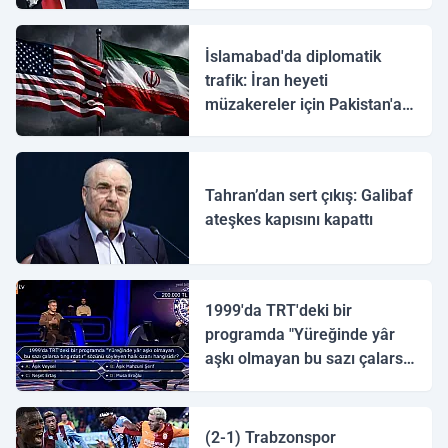
İslamabad'da diplomatik
trafik: İran heyeti
müzakereler için Pakistan'a
ulaştı
Tahran’dan sert çıkış: Galibaf
ateşkes kapısını kapattı
1999'da TRT'deki bir
programda "Yüreğinde yâr
aşkı olmayan bu sazı çalarsa
tingirdatır" sözünü söyleyen
halk ozanı hangisidir?
(2-1) Trabzonspor