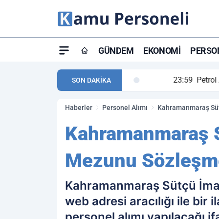
GÜNDEM
EKONOMI
PERSON
ay maç özeti ve golleri!
23:59
Petrol Akışında Tar
SON DAKİKA
Haberler
Personel Alımı
Kahramanmaraş Sütç
Kahramanmaraş S
Mezunu Sözleşmel
Kahramanmaraş Sütçü İmam 
web adresi aracılığı ile bi
personel alımı yapılacağı if