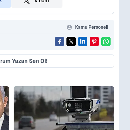
k
X.com
Kamu Personeli
orum Yazan Sen Ol!