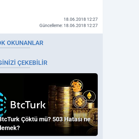
18.06.2018 12:27
Güncelleme: 18.06.2018 12:27
OK OKUNANLAR
GINIZI ÇEKEBILIR
BtcTurk Çöktü mü? 503 Hatası ne
demek?