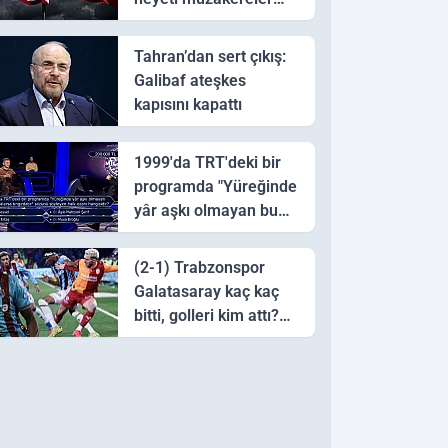
için Pakistan'a ulaştı
Tahran’dan sert çıkış:
Galibaf ateşkes
kapısını kapattı
1999'da TRT'deki bir
programda "Yüreğinde
yâr aşkı olmayan bu
sazı çalarsa tingirdatır"
sözünü söyleyen halk
(2-1) Trabzonspor
ozanı hangisidir?
Galatasaray kaç kaç
bitti, golleri kim attı?
Trabzonspor
Galatasaray maç özeti
ve golleri!