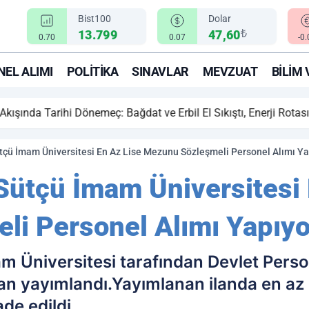
Bist100
Dolar
₺
13.799
47,60
0.70
0.07
-0
EL ALIMI
POLITIKA
SINAVLAR
MEVZUAT
BILIM 
ihi Dönemeç: Bağdat ve Erbil El Sıkıştı, Enerji Rotası Türkiye!
ü İmam Üniversitesi En Az Lise Mezunu Sözleşmeli Personel Alımı Ya
ütçü İmam Üniversitesi 
i Personel Alımı Yapıyo
Üniversitesi tarafından Devlet Person
r ilan yayımlandı.Yayımlanan ilanda en a
ade edildi.