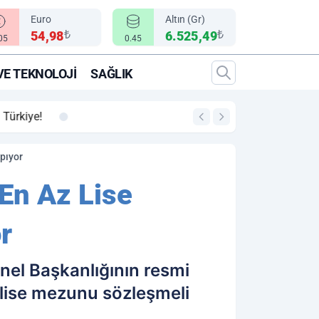
Euro
Altın (Gr)
₺
₺
54,98
6.525,49
.05
0.45
VE TEKNOLOJI
SAĞLIK
00:12
"Epic Fury" Operasy
pıyor
En Az Lise
r
el Başkanlığının resmi
z lise mezunu sözleşmeli