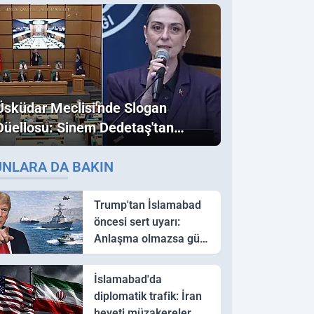
Üsküdar Meclisi'nde Slogan
Düellosu: Sinem Dedetaş'tan
Ezber Bozan "Erdoğan" ve
UNLARA DA BAKIN
"İmamoğlu" Çıkışı!
Trump'tan İslamabad
öncesi sert uyarı:
Anlaşma olmazsa güç
kullanırız
İslamabad'da
diplomatik trafik: İran
heyeti müzakereler