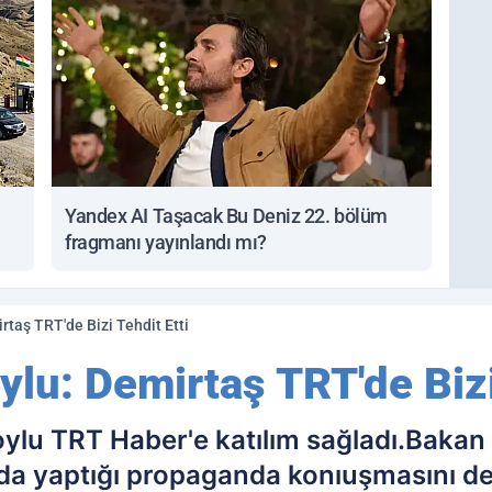
Yandex AI Taşacak Bu Deniz 22. bölüm
fragmanı yayınlandı mı?
irtaş TRT'de Bizi Tehdit Etti
oylu: Demirtaş TRT'de Bizi
oylu TRT Haber'e katılım sağladı.Bakan
da yaptığı propaganda konıuşmasını değ