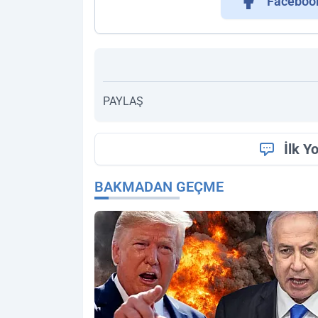
Faceboo
PAYLAŞ
İlk Y
BAKMADAN GEÇME