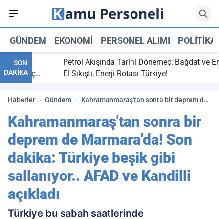
GÜNDEM
EKONOMI
PERSONEL ALIMI
POLITIKA
itti,
Petrol Akışında Tarihi Dönemeç: Bağdat ve Erbil
SON
DAKİKA
aray maç
El Sıkıştı, Enerji Rotası Türkiye!
Haberler
Gündem
Kahramanmaraş'tan sonra bir deprem de
Marmara'da! Son dakika: Türkiye beşik
Kahramanmaraş'tan sonra bir
gibi sallanıyor.. AFAD ve Kandilli açıkladı
deprem de Marmara'da! Son
dakika: Türkiye beşik gibi
sallanıyor.. AFAD ve Kandilli
açıkladı
Türkiye bu sabah saatlerinde