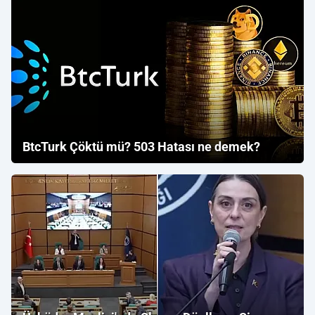
BtcTurk Çöktü mü? 503 Hatası ne demek?