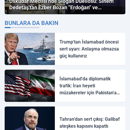
Üsküdar Meclisi'nde Slogan Düellosu: Sinem
Dedetaş'tan Ezber Bozan "Erdoğan" ve
"İmamoğlu" Çıkışı!
BUNLARA DA BAKIN
Trump'tan İslamabad öncesi
sert uyarı: Anlaşma olmazsa
güç kullanırız
İslamabad'da diplomatik
trafik: İran heyeti
müzakereler için Pakistan'a
ulaştı
Tahran’dan sert çıkış: Galibaf
ateşkes kapısını kapattı