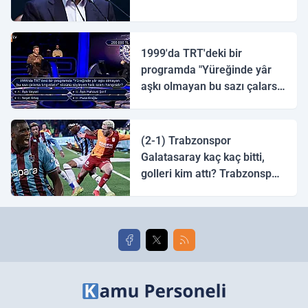
1999'da TRT'deki bir
programda "Yüreğinde yâr
aşkı olmayan bu sazı çalarsa
tingirdatır" sözünü söyleyen
halk ozanı hangisidir?
(2-1) Trabzonspor
Galatasaray kaç kaç bitti,
golleri kim attı? Trabzonspor
Galatasaray maç özeti ve
golleri!