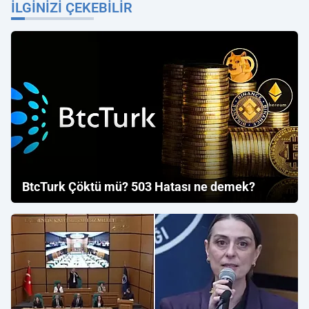
İLGINIZI ÇEKEBILIR
BtcTurk Çöktü mü? 503 Hatası ne demek?