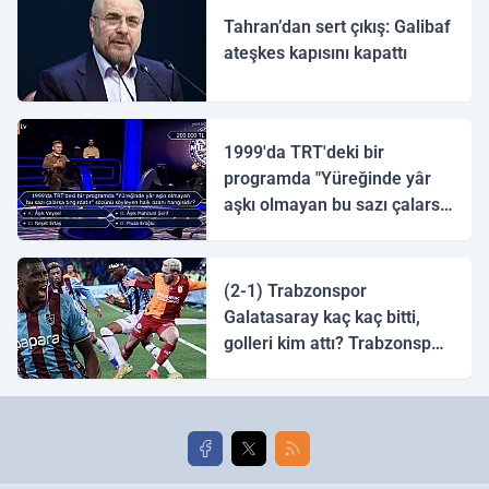
Tahran’dan sert çıkış: Galibaf
ateşkes kapısını kapattı
1999'da TRT'deki bir
programda "Yüreğinde yâr
aşkı olmayan bu sazı çalarsa
tingirdatır" sözünü söyleyen
halk ozanı hangisidir?
(2-1) Trabzonspor
Galatasaray kaç kaç bitti,
golleri kim attı? Trabzonspor
Galatasaray maç özeti ve
golleri!