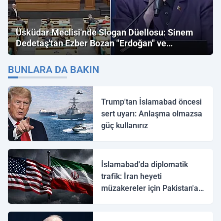
Üsküdar Meclisi'nde Slogan Düellosu: Sinem
Dedetaş'tan Ezber Bozan "Erdoğan" ve
"İmamoğlu" Çıkışı!
BUNLARA DA BAKIN
Trump'tan İslamabad öncesi
sert uyarı: Anlaşma olmazsa
güç kullanırız
İslamabad'da diplomatik
trafik: İran heyeti
müzakereler için Pakistan'a
ulaştı